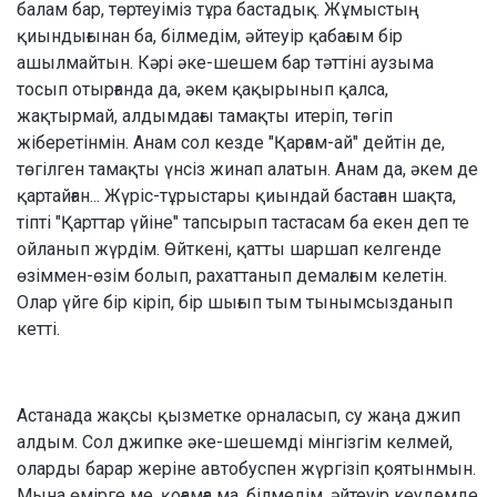
балам бар, төртеуіміз тұра бастадық. Жұмыстың
қиындығынан ба, білмедім, әйтеуір қабағым бір
ашылмайтын. Кәрі әке-шешем бар тәттіні аузыма
тосып отырғанда да, әкем қақырынып қалса,
жақтырмай, алдымдағы тамақты итеріп, төгіп
жіберетінмін. Анам сол кезде "Қарғам-ай" дейтін де,
төгілген тамақты үнсіз жинап алатын. Анам да, әкем де
қартайған... Жүріс-тұрыстары қиындай бастаған шақта,
тіпті "Қарттар үйіне" тапсырып тастасам ба екен деп те
ойланып жүрдім. Өйткені, қатты шаршап келгенде
өзіммен-өзім болып, рахаттанып демалғым келетін.
Олар үйге бір кіріп, бір шығып тым тынымсызданып
кетті.
Астанада жақсы қызметке орналасып, су жаңа джип
алдым. Сол джипке әке-шешемді мінгізгім келмей,
оларды барар жеріне автобуспен жүргізіп қоятынмын.
Мына өмірге ме, қоғамға ма, білмедім, әйтеуір кеудемде