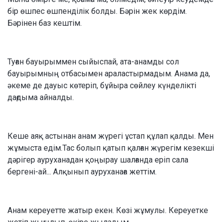
бір өшпес өшпенділік болды. Бәрін жек көрдім.
Бәрінен баз кештім.
Туған бауырыммен сыйыспай, ата-анамды сол
бауырымның отбасымен араластырмадым. Анама да,
әкеме де дауыс көтеріп, бұйыра сөйлеу күнделікті
дағдыма айналды.
Кеше аяқ астынан анам жүрегі ұстап құлап қалды. Мен
жұмыста едім.Тас болып қатып қалған жүрегім кезекші
дәрігер ауруханадан қоңырау шалғанда еріп сала
бергені-ай... Алқынып ауруханаға жеттім.
Анам кереуетте жатыр екен. Көзі жұмулы. Кереуетке