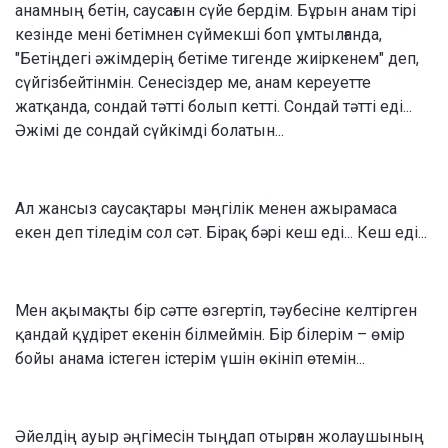
анамның бетін, саусағын сүйе бердім. Бұрын анам тірі
кезінде мені бетімнен сүймекші боп ұмтылғанда,
"Бетіңдегі әжімдерің бетіме тигенде жиіркенем" деп,
сүйгізбейтінмін. Сенесіздер ме, анам кереуетте
жатқанда, сондай тәтті болып кетті. Сондай тәтті еді...
Әжімі де сондай сүйкімді болатын...
Ал жансыз саусақтары мәңгілік менен ажырамаса
екен деп тіледім сол сәт. Бірақ бәрі кеш еді... Кеш еді...
Мен ақымақты бір сәтте өзгертіп, тәубесіне келтірген
қандай құдірет екенін білмеймін. Бір білерім – өмір
бойы анама істеген істерім үшін өкініп өтемін...
Әйелдің ауыр әңгімесін тыңдап отырған жолаушының