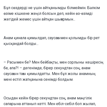
Бұл сөздерді не үшін айтқанымды білмеймін. Бәлкім
өзіме кішкене жеңіл болсын деп, кейін өз-өзімді
жегідей жемес үшін айтқан шығармын...
Анам қинала қимылдап, саусағымен қолымды бір рет
қысқандай болды...
– Расымен бе? Мен бейбақты, мен сорлыны кешіресің
бе, апа?! – дегенімде, бірер секундтан соң, анам
саусағын тағы қимылдатты. Мен бұл жолы анамның
мені естіп жатқанына сенімді болдым.
Осыдан кейін бірер секундтан соң, анам мәңгілік
сапарына аттанып кетті. Мен ебіл-себіл боп жылап,