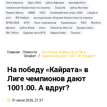
Лига Европы
Евро-2024
кубок Африки
минифутбол
чемпионат Казахстана по хоккею
Борьба
кубок Англии
Ламин Ямаль
ММА
НХЛ
Олимпийские игры 2024
сериа а
апл
ФК Кайрат
молодежная сборная Казахстана по хоккею
МЧМ-2024
КПЛ
Лига чемпионов
Букмекеры
КХЛ
Футбол
футзал
кубок Азии
бокс
Лионель Месси
Бундеслига
ФК Тобол
Единая лига ВТБ
Харри Кейн
Теннис
Главная
Новости
На победу «Кайрата» в Лиге
Oinabet
чемпионов дают 1001.00. А вдруг?
На победу «Кайрата» в
Лиге чемпионов дают
1001.00. А вдруг?
31 июля 2026, 21:37