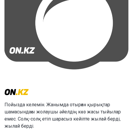
Пойызда келемін. Жанымда отырған қырықтар
шамасындағы жолаушы әйелдің көз жасы тыйылар
емес. Солқ-солқ етіп шарасыз кейіпте жылай берді,
жылай берді.