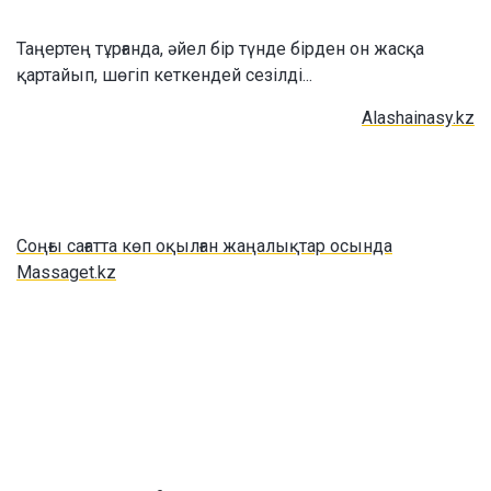
Таңертең тұрғанда, әйел бір түнде бірден он жасқа
қартайып, шөгіп кеткендей сезілді...
Аlashainasy.kz
Соңғы сағатта көп оқылған жаңалықтар осында
Massaget.kz