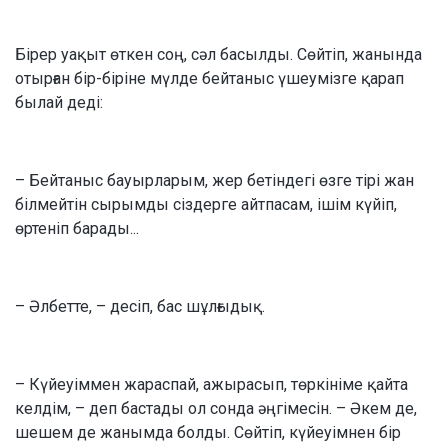
Бірер уақыт өткен соң, сәл басылды. Сөйтіп, жанында
отырған бір-біріне мүлде бейтаныс үшеумізге қарап
былай деді:
– Бейтаныс бауырларым, жер бетіндегі өзге тірі жан
білмейтін сырымды сіздерге айтпасам, ішім күйіп,
өртеніп барады...
– Әлбетте, – десіп, бас шұлғыдық.
– Күйеуіммен жараспай, ажырасып, төркініме қайта
келдім, – деп бастады ол сонда әңгімесін. – Әкем де,
шешем де жанымда болды. Сөйтіп, күйеуімнен бір