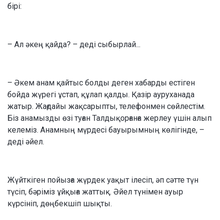
бірі:
– Ал әкең қайда? – деді сыбырлай...
– Әкем анам қайтыс болды деген хабарды естіген
бойда жүрегі ұстап, құлап қалды. Қазір ауруханада
жатыр. Жағдайы жақсарыпты, телефонмен сөйлестім.
Біз анамызды өзі туған Талдықорғанға жерлеу үшін алып
келеміз. Анамның мүрдесі бауырымның көлігінде, –
деді әйел.
Жүйткіген пойызға жүрдек уақыт ілесіп, әп сәтте түн
түсіп, бәріміз ұйқыға жаттық. Әйел түнімен ауыр
күрсініп, дөңбекшіп шықты.