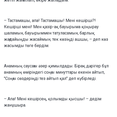
жетіп жығылып, өкіре жыладым.
– Тастамашы, апа! Тастамашы! Мені кешірші?!
Кешірші мені! Мен қазір-ақ бауырыма қоңырау
шаламын, бауырыммен татуласамын, барлық
жағдайыңды жасаймын, тек көзіңді ашшы, – деп көз
жасымды төге бердім.
Анамның саусағы әзер қимылдады. Бірақ дәрігер бұл
анамның өміріндегі соңғы минуттары екенін айтып,
"Соңғы сөздеріңді тез айтып қал" деп күбірледі.
– Апа! Мені кешірсең, қолымды қысшы! – дедім
жанұшыра.