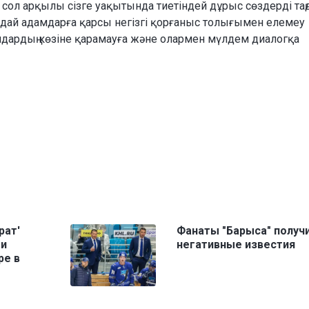
р сол арқылы сізге уақытында тиетіндей дұрыс сөздерді таң
дай адамдарға қарсы негізгі қорғаныс толығымен елемеу
дардың көзіне қарамауға және олармен мүлдем диалогқа
рат'
Фанаты "Барыса" получ
ми
негативные известия
ре в