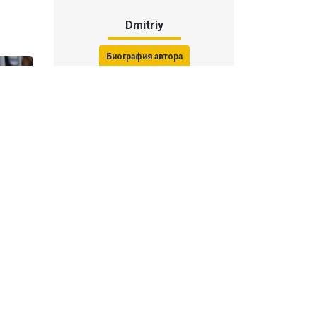
Dmitriy
Биография автора
Последние статьи автора
31 июля 2026, 15:51
Последствия финала ЧМ-2026:
ФИФА начала расследование против
звезд
31 июля 2026, 15:23
Революция Моуринью в «Реале»: как