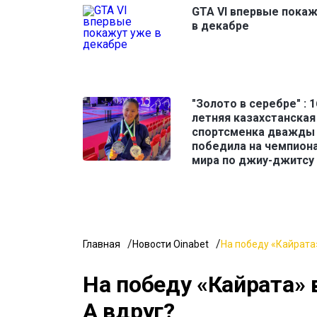
GTA VI впервые пока
в декабре
"Золото в серебре" : 1
летняя казахстанская
спортсменка дважды
победила на чемпион
мира по джиу-джитсу
Главная
Новости Oinabet
На победу «Кайрата»
На победу «Кайрата» 
А вдруг?