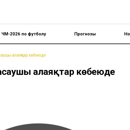
ЧМ-2026 по футболу
Прогнозы
Но
саушы алаяқтар көбеюде
жасаушы алаяқтар көбеюде