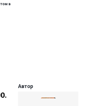
ртом в
Автор
0.