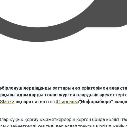
 жәбірленушілердің құнды заттарын өз еріктерімен алаяқт
 арқылы адамдарды тонап жүрген олардың іс әрекеттері с
Stan.kz
ақпарат агенттігі
31 арнаның
“Информбюро” жаңал
 Олар құқық қорғау қызметкерлерін көрген бойда көлікті та
ық зейнеткерді көз тиді деп алдап трансқа кіргізіп, кейін 