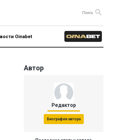
вости Oinabet
Автор
Редактор
Биография автора