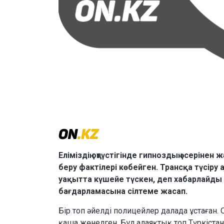
Еліміздің оңтүстігінде гипноздың әсерінен
беру фактілері көбейген. Трансқа түсіру
уақытта күшейе түскен, деп хабарлайды
бағдарламасына сілтеме жасап.
Бір топ әйелді полицейлер далада ұстаған.
қаша жөнелген. Бұл алаяқтық топ Түркістанд