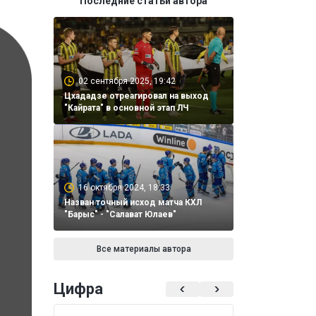
Последние статьи автора
02 сентября 2025, 19:42
Цхададзе отреагировал на выход
"Кайрата" в основной этап ЛЧ
16 октября 2024, 18:33
Назван точный исход матча КХЛ
"Барыс" - "Салават Юлаев"
Все материалы автора
Цифра