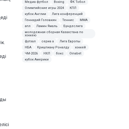
Медиа футбол
Boxing
ФК Тобол
Олимпийские игры 2024
КПЛ
кубок Англии
Лига конференций
деді
Геннадий Головкин
Теннис
MMA
апл
Ламин Ямаль
Бундеслига
молодежная сборная Казахстана по
хоккею
футзал
сериа а
Лига Европы
ік.
НБА
Криштиану Роналду
хоккей
ЧМ-2026
НХЛ
бокс
Oinabet
еді
кубок Америки
зды
лісі