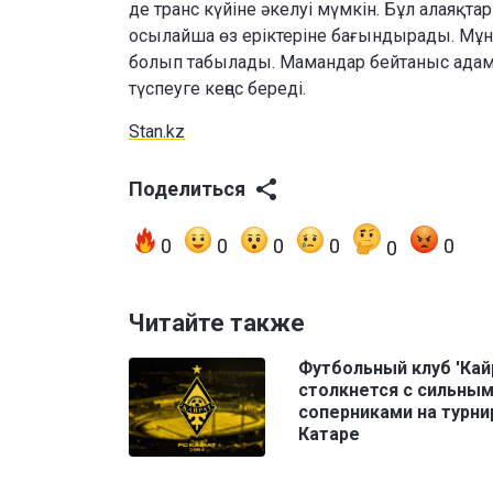
де транс күйіне әкелуі мүмкін. Бұл алаяқта
осылайша өз еріктеріне бағындырады. Мұн
болып табылады. Мамандар бейтаныс адам
түспеуге кеңес береді.
Stan.kz
Поделиться
0
0
0
0
0
0
Читайте также
Футбольный клуб 'Кай
столкнется с сильны
соперниками на турни
Катаре