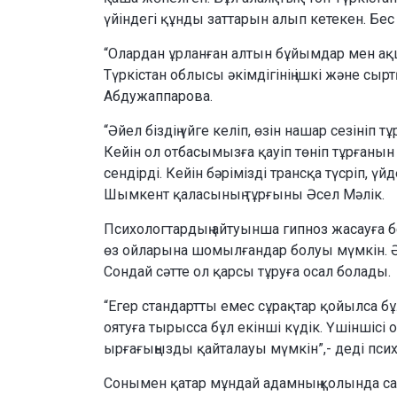
үйіндегі құнды заттарын алып кетекен. Бес
“Олардан ұрланған алтын бұйымдар мен ақша
Түркістан облысы әкімдігінің ішкі және с
Абдужаппарова.
“Әйел біздің үйге келіп, өзін нашар сезініп
Кейін ол отбасымызға қауіп төніп тұрғанын 
сендірді. Кейін бәрімізді трансқа түсріп, үйд
Шымкент қаласының тұрғыны Әсел Мәлік.
Психологтардың айтуынша гипноз жасауға б
өз ойларына шомылғандар болуы мүмкін. Әрб
Сондай сәтте ол қарсы тұруға осал болады.
“Егер стандартты емес сұрақтар қойылса бұ
оятуға тырысса бұл екінші күдік. Үшіншісі 
ырғағыңызды қайталауы мүмкін”,- деді пси
Сонымен қатар мұндай адамның қолында сал