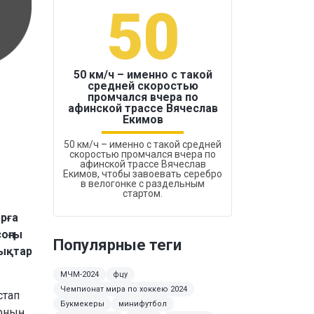
50
1
50 км/ч – именно с такой
средней скоростью
промчался вчера по
Бокс был узако
афинской трассе Вячеслав
Екимов
50 км/ч – именно с такой средней
скоростью промчался вчера по
афинской трассе Вячеслав
Екимов, чтобы завоевать серебро
в велогонке с раздельным
стартом.
арға
оңғы
Популярные теги
ықтар
МЧМ-2024
фцу
Чемпионат мира по хоккею 2024
стап
Букмекеры
минифутбол
оның