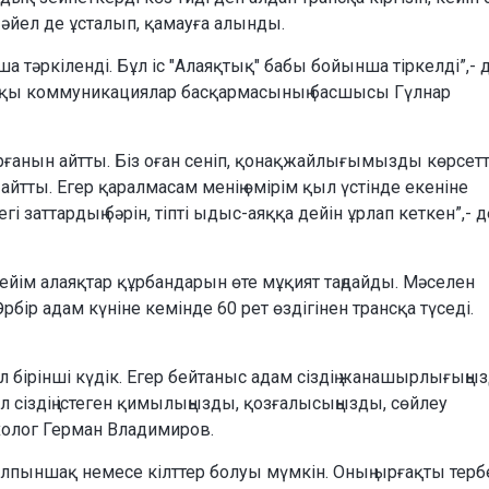
 әйел де ұсталып, қамауға алынды.
 тәркіленді. Бұл іс "Алаяқтық" бабы бойынша тіркелді”,- 
ыртқы коммуникациялар басқармасының басшысы Гүлнар
 тұрғанын айтты. Біз оған сеніп, қонақжайлығымызды көрсетт
айтты. Егер қаралмасам менің өмірім қыл үстінде екеніне
егі заттардың бәрін, тіпті ыдыс-аяққа дейін ұрлап кеткен”,- д
ейім алаяқтар құрбандарын өте мұқият таңдайды. Мәселен
ір адам күніне кемінде 60 рет өздігінен трансқа түседі.
л бірінші күдік. Егер бейтаныс адам сіздің жанашырлығыңы
ол сіздің істеген қимылыңызды, қозғалысыңызды, сөйлеу
холог Герман Владимиров.
пыншақ немесе кілттер болуы мүмкін. Оның ырғақты тербе