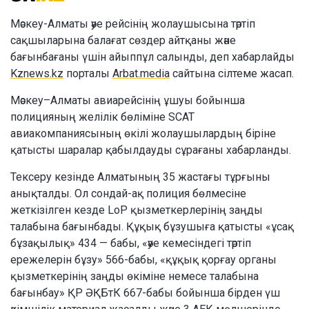
Мәскеу-Алматы әуе рейсінің жолаушысына тәртіп
сақшыларына балағат сөздер айтқаны және
бағынбағаны үшін айыппұл салынды, деп хабарлайды
Kznews.kz
порталы
Arbat.media
сайтына сілтеме жасап.
Мәскеу–Алматы авиарейсінің ұшуы бойынша
полицияның желілік бөліміне SCAT
авиакомпаниясының өкілі жолаушылардың біріне
қатысты шаралар қабылдауды сұрағаны хабарланды.
Тексеру кезінде Алматының 35 жастағы тұрғыны
анықталды. Ол сондай-ақ полиция бөлмесіне
жеткізілген кезде LoP қызметкерлерінің заңды
талабына бағынбады. Құқық бұзушыға қатысты «ұсақ
бұзақылық» 434 — бабы, «әуе кемесіндегі тәртіп
ережелерін бұзу» 566-бабы, «құқық қорғау органы
қызметкерінің заңды өкіміне немесе талабына
бағынбау» ҚР ӘҚБтК 667-бабы бойынша бірден үш