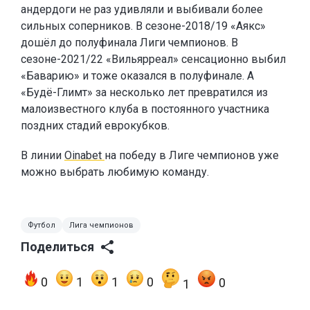
андердоги не раз удивляли и выбивали более
сильных соперников. В сезоне-2018/19 «Аякс»
дошёл до полуфинала Лиги чемпионов. В
сезоне-2021/22 «Вильярреал» сенсационно выбил
«Баварию» и тоже оказался в полуфинале. А
«Будё-Глимт» за несколько лет превратился из
малоизвестного клуба в постоянного участника
поздних стадий еврокубков.
В линии
Oinabet
на победу в Лиге чемпионов уже
можно выбрать любимую команду.
Футбол
Лига чемпионов
Поделиться
0
1
1
0
0
1