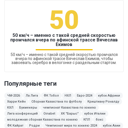
50
50 км/ч – именно с такой средней скоростью
промчался вчера по афинской трассе Вячеслав
Екимов
50 км/ч – именно с такой средней скоростью промчался
вчера по афинской трассе Вячеслав Екимов, чтобы
завоевать серебро в велогонке с раздельным стартом.
Популярные теги
ЧМ-2026
Ла Лига
ФК Тобол
НХЛ
Евро-2024
кубок Африки
Харри Кейн
Сборная Казахстана по футболу
Криштиану Роналду
КХЛ
Букмекеры
чемпионат Казахстана по хоккею
Лига конференций
Oinabet
ХК "Барыс"
кубок Италии
молодежная сборная Казахстана по хоккею
КПЛ
бокс
ФК Кайрат
Родри
Чемпионат мира по хоккею 2024
кубок Азии