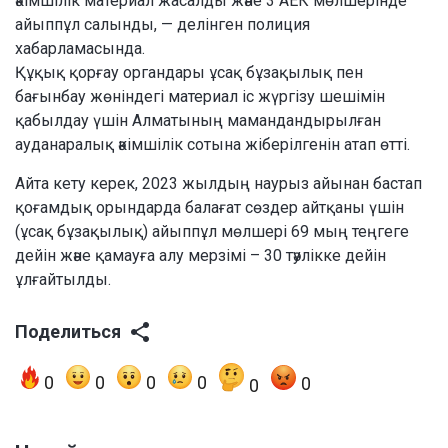
әкімшілік материал жасалды және 3 АЕК мөлшерінде
айыппұл салынды, — делінген полиция
хабарламасында.
Құқық қорғау органдары ұсақ бұзақылық пен
бағынбау жөніндегі материал іс жүргізу шешімін
қабылдау үшін Алматының мамандандырылған
ауданаралық әкімшілік сотына жіберілгенін атап өтті.
Айта кету керек, 2023 жылдың наурыз айынан бастап
қоғамдық орындарда балағат сөздер айтқаны үшін
(ұсақ бұзақылық) айыппұл мөлшері 69 мың теңгеге
дейін және қамауға алу мерзімі – 30 тәулікке дейін
ұлғайтылды.
Поделиться
0
0
0
0
0
0