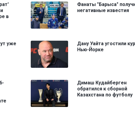
рат'
Фанаты "Барыса" получ
ми
негативные известия
ре в
жут уже
Дану Уайта угостили ку
Нью-Йорке
6-
Димаш Кудайберген
обратился к сборной
Казахстана по футболу
ате