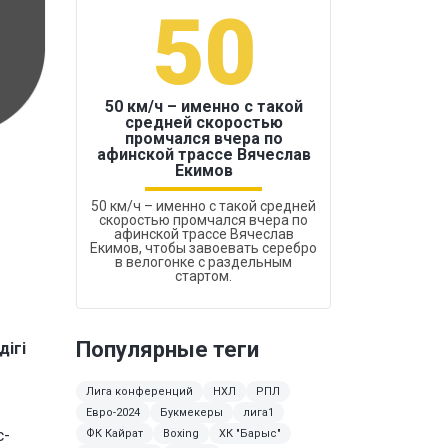
50
1
50 км/ч – именно с такой
средней скоростью
промчался вчера по
Бокс был узако
афинской трассе Вячеслав
Екимов
50 км/ч – именно с такой средней
скоростью промчался вчера по
афинской трассе Вячеслав
Екимов, чтобы завоевать серебро
в велогонке с раздельным
стартом.
Популярные теги
дігі
Лига конференций
НХЛ
РПЛ
Евро-2024
Букмекеры
лига1
с-
ФК Кайрат
Boxing
ХК "Барыс"