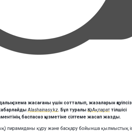
алық схема жасағаны үшін сотталып, жазаларын қауіпсіз
 хабарлайды
Alashainasy.kz
. Бұл туралы
ҚазАқпарат
тілшісі
аментінің баспасөз қызметіне сілтеме жасап жазды.
қ) пирамиданы құру және басқару бойынша қылмыстық і