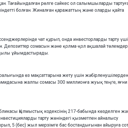
тқан. Тағайындалған рөлге сәйкес ол салымшыларды тартуға
міндетті болған. Жиналған қаражаттың және оларды қайта
ссенджерлерінде чат құрып, онда инвесторларды тарту үші
ан. Депозиттер сомасын және қолма-қол ақшалай төлемдер
рқылы ұйымдастырады.
ралығында өз мақсаттарына жету үшін жәбірленушілерде
мидасына жалпы сомасы 300 миллионға жуық теңге, яғни а
спубликасы Қылмыстық кодексінің 217-бабында көзделген жә
нвестицияларды тарту жөніндегі қызметпен айналысу
рып, 5 (бес) жыл мерзімге бас бостандығынан айыруға со