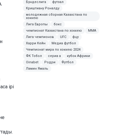
Бундеслига
футзал
,
Криштиану Роналду
молодежная сборная Казахстана по
хоккею
Лига Европы
бокс
чемпионат Казахстана по хоккею
MMA
Лига чемпионов
UFC
фцу
н
Харри Кейн
Медиа футбол
Чемпионат мира по хоккею 2024
ФК Тобол
сериа а
кубок Африки
Oinabet
Родри
Футбол
Ламин Ямаль
н
са ірі
не
ттады.