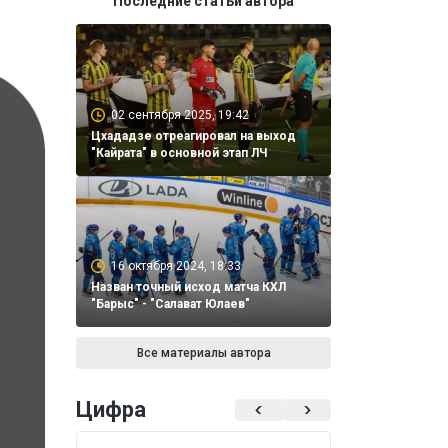
Последние статьи автора
02 сентября 2025, 19:42
Цхададзе отреагировал на выход
"Кайрата" в основной этап ЛЧ
16 октября 2024, 18:33
Назван точный исход матча КХЛ
"Барыс" - "Салават Юлаев"
Все материалы автора
Цифра