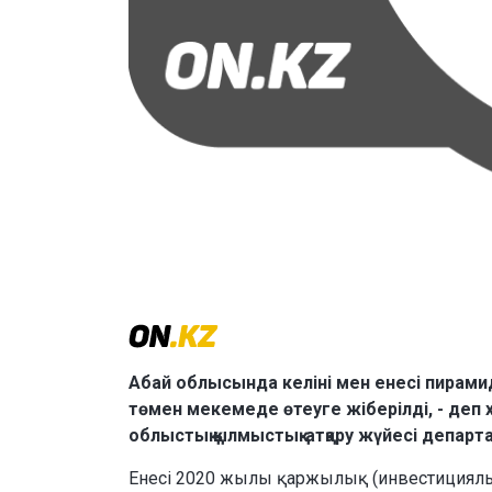
Абай облысында келіні мен енесі пирамид
төмен мекемеде өтеуге жіберілді, - деп
облыстық қылмыстық-атқару жүйесі департ
Енесі 2020 жылы қаржылық (инвестициялы