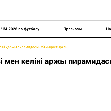
ЧМ-2026 по футболу
Прогнозы
Но
еліні қаржы пирамидасын ұйымдастырған
і мен келіні қаржы пирамида