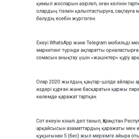
қимыл жоспарын әзірлеп, оған келінін тар
олардың тізімін қалыптастыруға, сақтауға 
бөлудің есебін жүргізген.
Екеуі WhatsApp және Telegram мобильді ме
маркетинг түрінде ақпаратты орналастырғ
сомасын анықтау үшін «жәшіктер» құру а
Олар 2020 жылдың қаңтар-шілде айлары а
өздері құрған және басқаратын қаржы пира
көлемде қаражат тартқан.
Сот екеуін кінәлі деп танып, Қазақстан Ре
әрқайсысын азаматтардың қаражаты мен и
құқығынан 5 (бес) жыл мерзімге айыра оты