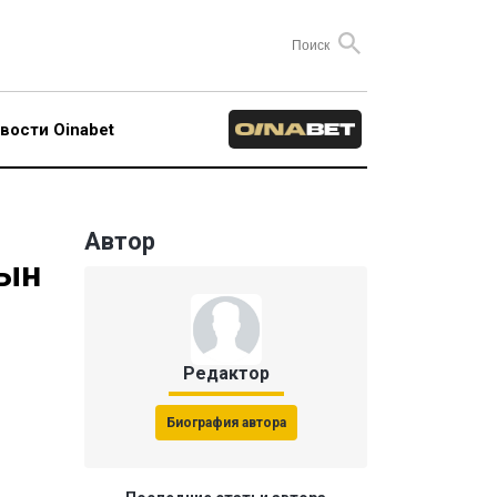
вости Oinabet
Автор
сын
Редактор
Биография автора