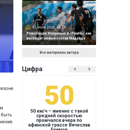
31 июля 2026, 15:23
Революция Моуринью в «Реале»: как
выглядит новый состав Мадрида
Все материалы автора
Цифра
50
1
сезоне
ам
50 км/ч – именно с такой
 быть
средней скоростью
промчался вчера по
нения.
Бокс был узако
афинской трассе Вячеслав
Екимов