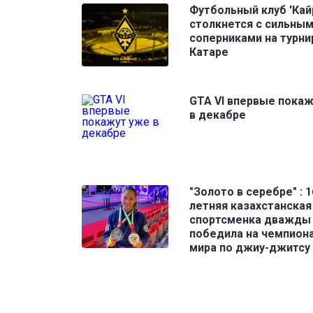
Футбольный клуб 'Кай
столкнется с сильны
соперниками на турни
Катаре
GTA VI впервые пока
в декабре
"Золото в серебре" : 1
летняя казахстанская
спортсменка дважды
победила на чемпион
мира по джиу-джитсу