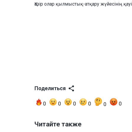
Қазір олар қылмыстық-атқару жүйесінің қау
Поделиться
0
0
0
0
0
0
Читайте также