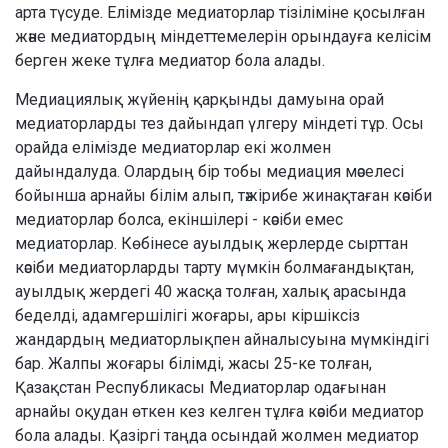
арта түсуде. Елімізде медиаторлар тізіліміне қосылған
және медиатордың міндеттемелерін орындауға келісім
берген жеке тұлға медиатор бола алады.
Медиациялық жүйенің қарқынды дамуына орай
медиаторларды тез дайындап үлгеру міндеті тұр. Осы
орайда елімізде медиаторлар екі жолмен
дайындалуда. Олардың бір тобы медиация мәселесі
бойынша арнайы білім алып, тәжірибе жинақтаған кәсіби
медиаторлар болса, екіншілері - кәсіби емес
медиаторлар. Көбінесе ауылдық жерлерде сырттан
кәсіби медиаторларды тарту мүмкін болмағандықтан,
ауылдық жердегі 40 жасқа толған, халық арасында
беделді, адамгершілігі жоғары, ары кіршіксіз
жандардың медиаторлықпен айналысуына мүмкіндігі
бар. Жалпы жоғары білімді, жасы 25-ке толған,
Қазақстан Республикасы Медиаторлар одағынан
арнайы оқудан өткен кез келген тұлға кәсіби медиатор
бола алады. Қазіргі таңда осындай жолмен медиатор