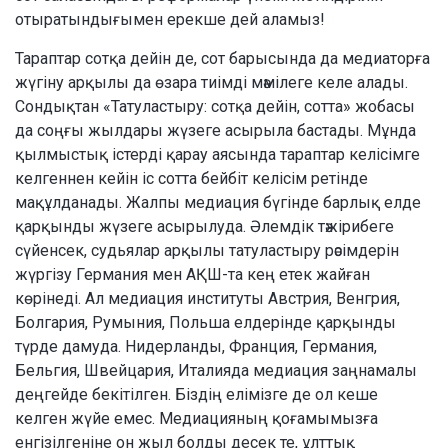
отыратындығымен ерекше дей аламыз!
Тараптар сотқа дейін де, сот барысында да медиаторға
жүгіну арқылы да өзара тиімді мәмілеге келе алады.
Сондықтан «Татуластыру: сотқа дейін, сотта» жобасы
да соңғы жылдары жүзеге асырыла бастады. Мұнда
қылмыстық істерді қарау аясында тараптар келісімге
келгеннен кейін іс сотта бейбіт келісім ретінде
мақұлданады. Жалпы медиация бүгінде барлық елде
қарқынды жүзеге асырылуда. Әлемдік тәжірибеге
сүйенсек, судьялар арқылы татуластыру рәсімдерін
жүргізу Германия мен АҚШ-та кең етек жайған
көрінеді. Ал медиация институты Австрия, Венгрия,
Болгария, Румыния, Польша елдерінде қарқынды
түрде дамуда. Нидерланды, Франция, Германия,
Бельгия, Швейцария, Италияда медиация заңнамалы
деңгейде бекітілген. Біздің елімізге де ол кеше
келген жүйе емес. Медиацияның қоғамымызға
енгізілгеніне он жыл болды десек те, ұлттық