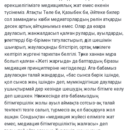
ерекшелігімізге медиациялық жат емес екенін
түсінеміз. Атақты Төле би, Қазыбек би, Әйтеке билер
сол замандағы кәсіби медиаторлардың рөлін атқарды
десек артық айтқанымыз емес. Олар да өзара
дауласып, жанжалдасып қалған руларды, ауылдарды,
әулеттерді бір-бірімен татуластырып, әділ шешімін
шығарып, жауласқанды бітістіріп, ортақ мәмілеге
келтіріп жүргені тарихтан белгілі. Тәуке ханнан мұра
болып қалған «Жеті жарғыда» да баптардың біразы
медиация принциптеріне негізделеді. Ата-бабамыз
дауласқан талай жандарды, «бас сынса бөрік ішінде,
қол сынса жең ішінде» деп, мүмкіндігінше дауларды
ушықтырмай дер кезінде шешудің жолы бітімге келу
деп шешкен. Нәтижесінде ата-бабамыздың
бітімгершілік жолы ауыл аймақта сотсыз-ақ талай
тентекті тезге салып, түрмесіз ақ ел басқаруға жол
ашқан. Сондықтан «медиация жүйесі елімізге жат
емес, медиация бітімгершіліктің жалғасы» деп