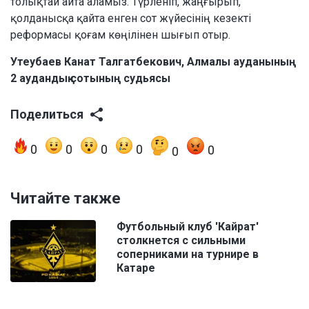
толықтай айта аламыз. Түрленіп, жаңғырып,
қолданысқа қайта енген сот жүйесінің кезекті
реформасы қоғам көңілінен шығып отыр.
Утеубаев Канат Талгатбекович, Алмалы ауданының
2 аудандық сотының судьясы
Поделиться
0
0
0
0
0
0
Читайте также
Футбольный клуб 'Кайрат'
столкнется с сильными
соперниками на турнире в
Катаре