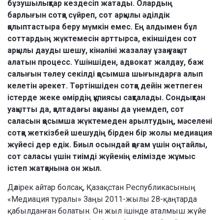
бұзушылықтар кездесіп жатады. Олардың
барлығын сотқа сүйреп, сот арқылы әділдік
қалыптастыра беру мүмкін емес. Ең алдымен бұл
соттардың жүктемесін арттырса, екіншіден сот
арқылы дауды шешу, кінәліні жазалау ұзақ уақыт
алатын процесс. Үшіншіден, адвокат жалдау, баж
салығын төлеу секілді қосымша шығындарға алып
келетін әрекет. Төртіншіден сотқа дейін жетпеген
істерде жеке өмірдің құпиясы сақталады. Сондықтан
уақытты да, қалтадағы ақшаны да үнемдеп, сот
саласын қосымша жүктемеден арылтудың, мәселені
сотқа жеткізбей шешудің бірден бір жолы медиация
жүйесі дер едік. Биыл осындай қоғам үшін оңтайлы,
сот саласы үшін тиімді жүйенің елімізде жұмыс
істеп жатқанына он жыл.
Дәлірек айтар болсақ, Қазақстан Республикасының
«Медиация туралы» Заңы 2011-жылы 28-қаңтарда
қабылданған болатын. Он жыл ішінде аталмыш жүйе