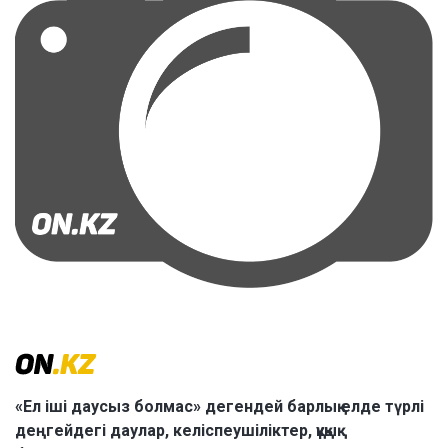
«Ел іші даусыз болмас» дегендей барлық елде түрлі
деңгейдегі даулар, келіспеушіліктер, құқық