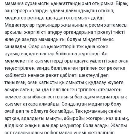
маманға сұранысты қанағаттандырып отырмыз. Бірақ
заңгерлер «оларды ұдайы дайындықтан өткізіп,
медиатор ретінде шыңдап отырмыз» дейді.
Медиаторлар тұрғындар жиынының ресми хаттамасы
арқылы жергілікті атқару органдарына тіркелуі тиісті
және де заңгер мамандығы болуы міндетті емес
саналады. Олар өз қызметтерін тек қана жеке
құқықтық қатынастар бойынша жүргізеді. Ал
мемлекеттік қызметтерді орындауға уәкілетті және оған
теңестірілген, заңда белгіленген тәртіппен сот әрекетке
қабілетсіз немесе әрекет қабілеті шектеулі деп
танылған, оған қатысты қылмыстық қудалау жүзеге
асырылатын, заңда белгіленген тәртіппен өтелмеген
немесе алынбаған соттылығы бар адам медиаторлық
қызмет атқара алмайды. Сондықтан медиатор болу
оғай деп те ойлауға болмайды. Тек қоғамның сенім
артқан, адалдығы мықты, абыройы жоғары, көз ашық,
әділдікке жақын жандар медиатор бола алады. Жалпы
сот саласындағы реформалар үнемі жетілдіріліп