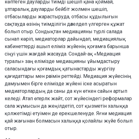
көптеген дауларды тиімді шешіп қана қоймай,
ұлтаралық дауларды бейбіт жолмен шешіп,
отбасыларды жарастыруда, отбасы құдылығын
сақтауда өзінің тиімділігін дәлелдеп үлгерген құжат
болып отыр. Сондықтан медиацияны түрлі салада
сынап көріп, медиаторлар дайындап, медиациялық
кабинеттерді ашып еліміз жүйенің қоғамға барынша
сіңуі үшін жағдай жасауда. Сондай-ақ «Медиация
туралы» заң елімізде медиацияны ұйымдастыру
саласындағы қоғамдық қатынастарды жүргізу
қағидаттары мен рәсімін реттейді. Медиация жүйесінің
дамуымен бірге елімізде жүйені іске асыратын
медиаторлардың да саны да күн өткен сайын артып
келеді. Атап өтерлк жайт, сот жүйесіндегі реформалар
сала жұмысын да жеңілдетіп, сот қызметін халыққа
қолжетімді етуімен де ерекшеленуде. Яғни медиация
қай жағынан болмасын халыққа қолайлы жүйе болып
отыр.