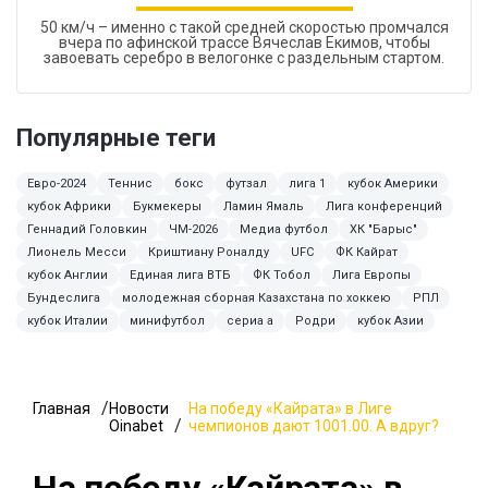
50 км/ч – именно с такой средней скоростью промчался
вчера по афинской трассе Вячеслав Екимов, чтобы
завоевать серебро в велогонке с раздельным стартом.
Популярные теги
Евро-2024
Теннис
бокс
футзал
лига 1
кубок Америки
кубок Африки
Букмекеры
Ламин Ямаль
Лига конференций
Геннадий Головкин
ЧМ-2026
Медиа футбол
ХК "Барыс"
Лионель Месси
Криштиану Роналду
UFC
ФК Кайрат
кубок Англии
Единая лига ВТБ
ФК Тобол
Лига Европы
Бундеслига
молодежная сборная Казахстана по хоккею
РПЛ
кубок Италии
минифутбол
сериа а
Родри
кубок Азии
Главная
Новости
На победу «Кайрата» в Лиге
Oinabet
чемпионов дают 1001.00. А вдруг?
На победу «Кайрата» в