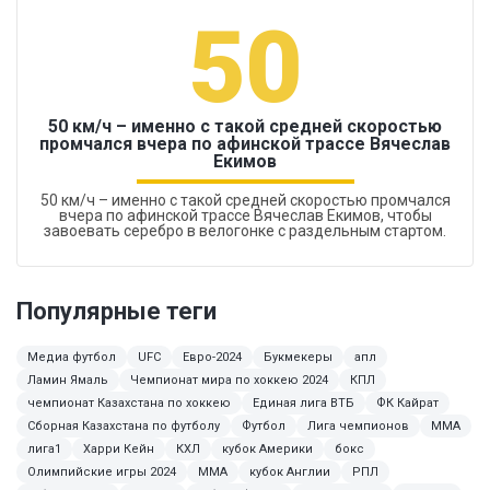
50
50 км/ч – именно с такой средней скоростью
промчался вчера по афинской трассе Вячеслав
Екимов
50 км/ч – именно с такой средней скоростью промчался
вчера по афинской трассе Вячеслав Екимов, чтобы
завоевать серебро в велогонке с раздельным стартом.
Популярные теги
Медиа футбол
UFC
Евро-2024
Букмекеры
апл
Ламин Ямаль
Чемпионат мира по хоккею 2024
КПЛ
чемпионат Казахстана по хоккею
Единая лига ВТБ
ФК Кайрат
Сборная Казахстана по футболу
Футбол
Лига чемпионов
MMA
лига1
Харри Кейн
КХЛ
кубок Америки
бокс
Олимпийские игры 2024
ММА
кубок Англии
РПЛ