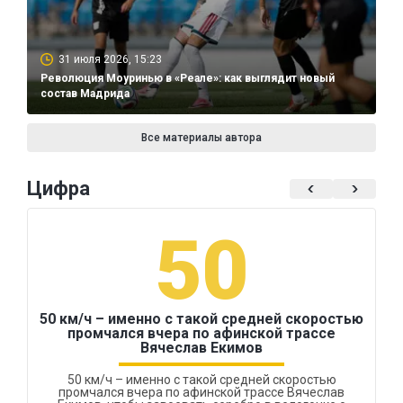
31 июля 2026, 15:23
Революция Моуринью в «Реале»: как выглядит новый
состав Мадрида
Все материалы автора
Цифра
50
50 км/ч – именно с такой средней скоростью
промчался вчера по афинской трассе
Вячеслав Екимов
50 км/ч – именно с такой средней скоростью
промчался вчера по афинской трассе Вячеслав