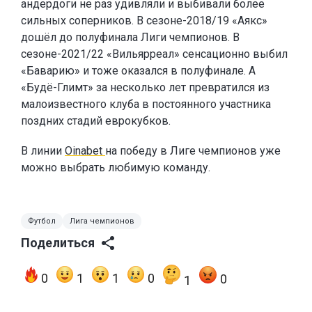
андердоги не раз удивляли и выбивали более
сильных соперников. В сезоне-2018/19 «Аякс»
дошёл до полуфинала Лиги чемпионов. В
сезоне-2021/22 «Вильярреал» сенсационно выбил
«Баварию» и тоже оказался в полуфинале. А
«Будё-Глимт» за несколько лет превратился из
малоизвестного клуба в постоянного участника
поздних стадий еврокубков.
В линии
Oinabet
на победу в Лиге чемпионов уже
можно выбрать любимую команду.
Футбол
Лига чемпионов
Поделиться
0
1
1
0
0
1