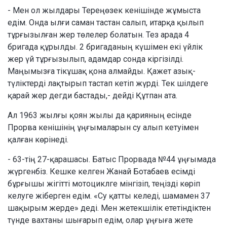
- Мен ол жылдары Тереңөзек кенішінде жұмыста
едім. Онда ылғи саман тастан салып, итарқа қылып
тұрғызылған жер төлелер болатын. Тез арада 4
бригада құрылды. 2 бригаданың күшімен екі үйлік
жер үй тұрғызылып, адамдар сонда кіргізілді.
Маңымызға тікұшақ қона алмайды. Қажет азық-
түліктерді лақтырып тастап кетіп жүрді. Тек шілдеге
қарай жер дегди бастады,- дейді Құтпан ата.
Ал 1963 жылғы қоян жылы да қарияның есінде
Прорва кенішінің ұңғымаларын су алып кетуімен
қалған көрінеді.
- 63-тің 27-қарашасы. Батыс Прорвада №44 ұңғымада
жүргенбіз. Кешке келген Жанай Ботабаев есімді
бұрғышы жігітті мотоциклге мінгізіп, теңізді көріп
келуге жіберген едім. «Су қатты келеді, шамамен 37
шақырым жерде» деді. Мен жетекшілік ететіндіктен
түнде вахтаны шығарып едім, олар ұңғыға жете