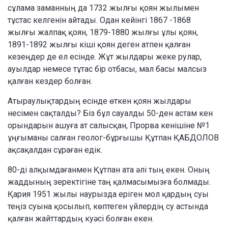
сұлама заманның да 1732 жылғы қоян жылымен
тұстас келгенін айтады. Одан кейінгі 1867 -1868
жылғы жалпақ қоян, 1879-1880 жылғы ұлы қоян,
1891-1892 жылғы кіші қоян деген атпен қалған
кезеңдер де ел есінде. Жұт жылдары жеке рулар,
ауылдар немесе тұтас бір отбасы, мал басы малсыз
қалған кездер болған.
Атыраулықтардың есінде өткен қоян жылдары
несімен сақталды? Біз бұл сауалды 50-ден астам кен
орындарын ашуға ат салысқан, Прорва кенішіне №1
ұңғыманы салған геолог-бұрғышы Құтпан ҚАБДОЛОВ
ақсақалдан сұраған едік.
80-ді алқымдағанмен Құтпан ата әлі тың екен. Оның
жаддының зеректігіне таң қалмасымызға болмады.
Қария 1951 жылы наурызда еріген мол қардың суы
теңіз суына қосылып, көптеген үйлердің су астында
қалған жайттардың куәсі болған екен.