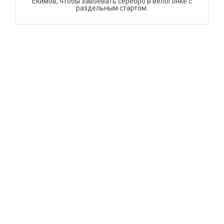
Екимов, чтобы завоевать серебро в велогонке с
раздельным стартом.