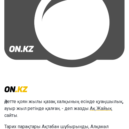
Әдетте қоян жылы қазақ халқының есінде қуаңшылық,
ауыр жыл ретінде қалған, - деп жазды
Ақ Жайық
сайты.
Тарих парақтары Ақтабан шұбырынды, Алқакөл