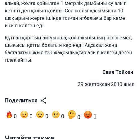
алмай, жолға қойылған 1 метрлік дамбыны су алып
кетіпті деп қалып қойды. Сол жолы қасымызға 10
шақырым жерге ішінде толған итбалығы бар кеме
ығып келген еді.
Құтпан қарттың айтуынша, қоян жылының кірісі емес,
шығысы қатты болатын көрінеді. Ақсақал жаңа
басталатын жыл тек жақсылықтар алып келгей деген
тілек айтты.
Сәния Тойкен
29 желтоқсан 2010 жыл
Поделиться
0
0
0
0
0
0
Читайте также