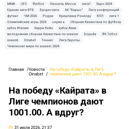
ММА
UFC
Футбол
Лионель Месси
лига1
Евро-2024
Единая лига ВТБ
Бундеслига
ХК "Барыс"
Лига конференций
футзал
ЧМ-2026
Родри
Криштиану Роналду
КПЛ
лига 1
Олимпийские игры 2024
сериа а
Сборная Казахстана по футболу
кубок Италии
Харри Кейн
кубок Азии
молодежная сборная Казахстана по хоккею
Борьба
ФК Тобол
хоккей
Oinabet
Теннис
Лига Европы
Чемпионат мира по хоккею 2024
Главная
Новости
На победу «Кайрата» в Лиге
Oinabet
чемпионов дают 1001.00. А вдруг?
На победу «Кайрата» в
Лиге чемпионов дают
1001.00. А вдруг?
31 июля 2026, 21:37