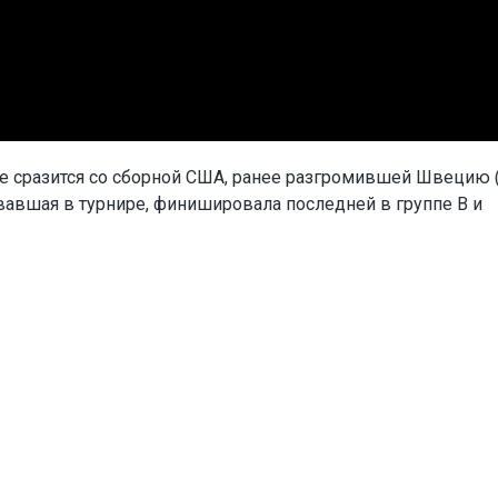
 сразится со сборной США, ранее разгромившей Швецию (6
овавшая в турнире, финишировала последней в группе B и