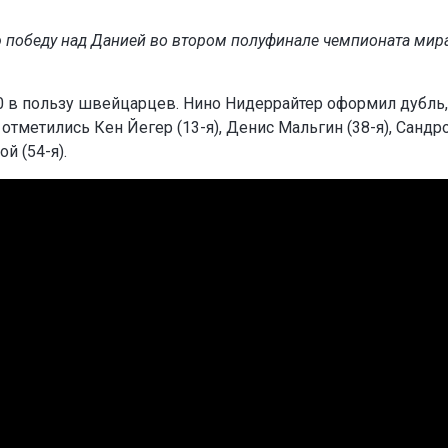
 победу над Данией во втором полуфинале чемпионата мир
0 в пользу швейцарцев. Нино Нидеррайтер оформил дубль,
 отметились Кен Йегер (13-я), Денис Мальгин (38-я), Сандр
й (54-я).