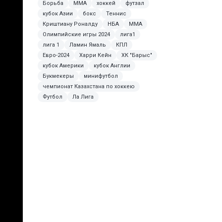
Борьба
ММА
хоккей
футзал
кубок Азии
бокс
Теннис
Криштиану Роналду
НБА
MMA
Олимпийские игры 2024
лига1
лига 1
Ламин Ямаль
КПЛ
Евро-2024
Харри Кейн
ХК "Барыс"
кубок Америки
кубок Англии
Букмекеры
минифутбол
чемпионат Казахстана по хоккею
Футбол
Ла Лига