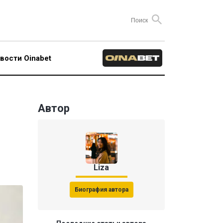
вости Oinabet
Автор
Liza
Биография автора