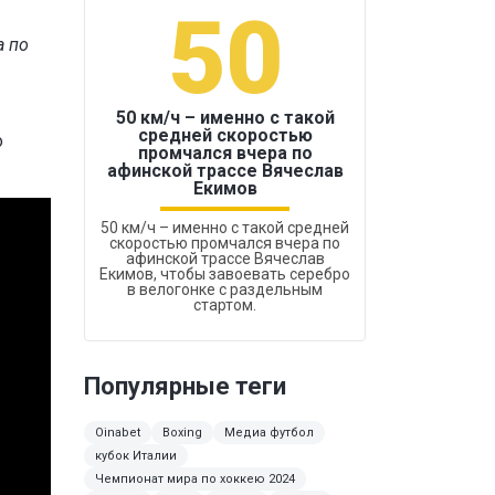
50
1
а по
50 км/ч – именно с такой
средней скоростью
о
промчался вчера по
Бокс был узако
афинской трассе Вячеслав
Екимов
50 км/ч – именно с такой средней
скоростью промчался вчера по
афинской трассе Вячеслав
Екимов, чтобы завоевать серебро
в велогонке с раздельным
стартом.
Популярные теги
Oinabet
Boxing
Медиа футбол
кубок Италии
Чемпионат мира по хоккею 2024