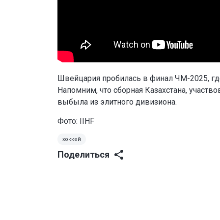
Швейцария пробилась в финал ЧМ-2025, где
Напомним, что сборная Казахстана, участв
выбыла из элитного дивизиона.
Фото: IIHF
хоккей
Поделиться
0
0
0
0
0
0
Читайте также