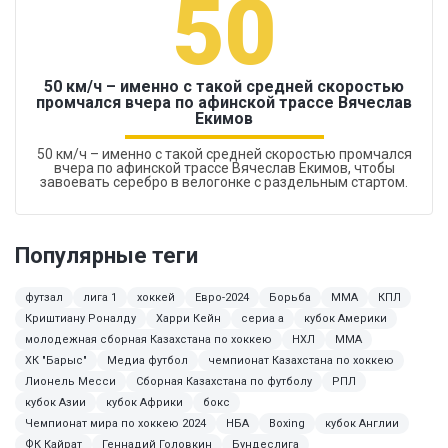
50
50 км/ч – именно с такой средней скоростью
промчался вчера по афинской трассе Вячеслав
Екимов
50 км/ч – именно с такой средней скоростью промчался
вчера по афинской трассе Вячеслав Екимов, чтобы
завоевать серебро в велогонке с раздельным стартом.
Популярные теги
футзал
лига 1
хоккей
Евро-2024
Борьба
ММА
КПЛ
Криштиану Роналду
Харри Кейн
сериа а
кубок Америки
молодежная сборная Казахстана по хоккею
НХЛ
MMA
ХК "Барыс"
Медиа футбол
чемпионат Казахстана по хоккею
Лионель Месси
Сборная Казахстана по футболу
РПЛ
кубок Азии
кубок Африки
бокс
Чемпионат мира по хоккею 2024
НБА
Boxing
кубок Англии
ФК Кайрат
Геннадий Головкин
Бундеслига