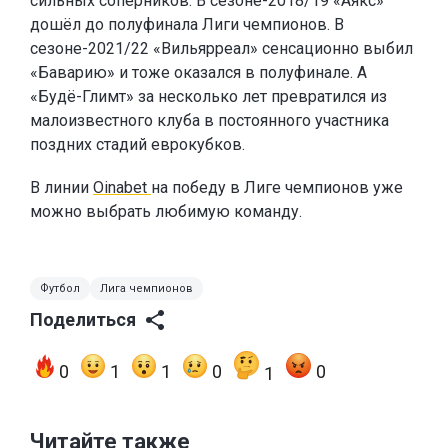
сильных соперников. В сезоне-2018/19 «Аякс»
дошёл до полуфинала Лиги чемпионов. В
сезоне-2021/22 «Вильярреал» сенсационно выбил
«Баварию» и тоже оказался в полуфинале. А
«Будё-Глимт» за несколько лет превратился из
малоизвестного клуба в постоянного участника
поздних стадий еврокубков.
В линии
Oinabet
на победу в Лиге чемпионов уже
можно выбрать любимую команду.
Футбол
Лига чемпионов
Поделиться
0
1
1
0
0
1
Читайте также