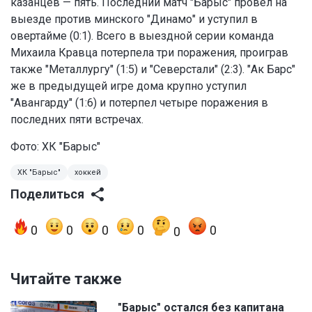
казанцев — пять. Последний матч "Барыс" провел на
выезде против минского "Динамо" и уступил в
овертайме (0:1). Всего в выездной серии команда
Михаила Кравца потерпела три поражения, проиграв
также "Металлургу" (1:5) и "Северстали" (2:3). "Ак Барс"
же в предыдущей игре дома крупно уступил
"Авангарду" (1:6) и потерпел четыре поражения в
последних пяти встречах.
Фото:
ХК "Барыс"
ХК "Барыс"
хоккей
Поделиться
0
0
0
0
0
0
Читайте также
"Барыс" остался без капитана