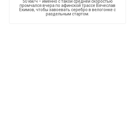
50 км/ч – именно с такой средней скоростью
промчался вчера по афинской трассе Вячеслав
Екимов, чтобы завоевать серебро в велогонке с
раздельным стартом.