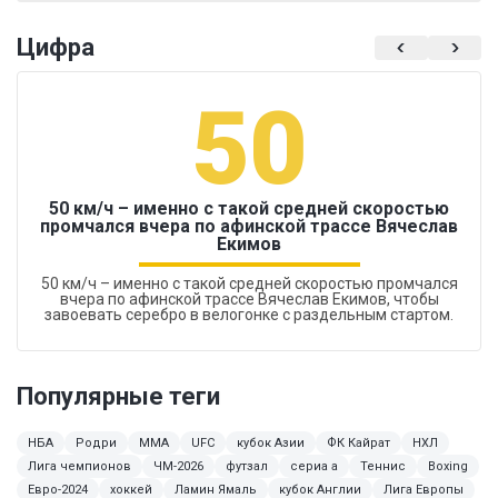
Цифра
50
50 км/ч – именно с такой средней скоростью
промчался вчера по афинской трассе Вячеслав
Екимов
50 км/ч – именно с такой средней скоростью промчался
вчера по афинской трассе Вячеслав Екимов, чтобы
завоевать серебро в велогонке с раздельным стартом.
Популярные теги
НБА
Родри
ММА
UFC
кубок Азии
ФК Кайрат
НХЛ
Лига чемпионов
ЧМ-2026
футзал
сериа а
Теннис
Boxing
Евро-2024
хоккей
Ламин Ямаль
кубок Англии
Лига Европы