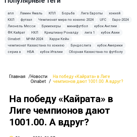
Популярные теги
апл
Ламин Ямаль
КПЛ
Борьба
Лига Европы
хоккей
КХЛ
футзал
Чемпионат мира по хоккею 2024
UFC
Евро-2024
Лионель Месси
Букмекеры
минифутбол
кубок Англии
ФК Кайрат
НХЛ
Криштиану Роналду
лига 1
кубок Азии
Oinabet
МЧМ-2024
Харри Кейн
чемпионат Казахстана по хоккею
Бундеслига
кубок Америки
сериа а
НБА
кубок Италии
Сборная Казахстана по футболу
Главная
Новости
На победу «Кайрата» в Лиге
Oinabet
чемпионов дают 1001.00. А вдруг?
На победу «Кайрата» в
Лиге чемпионов дают
1001.00. А вдруг?