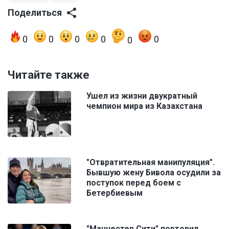
Поделиться
0
0
0
0
0
0
Читайте также
Ушел из жизни двукратный
чемпион мира из Казахстана
"Отвратительная манипуляция".
Бывшую жену Бивола осудили за
поступок перед боем с
Бетербиевым
"Манчестер Сити" повторил