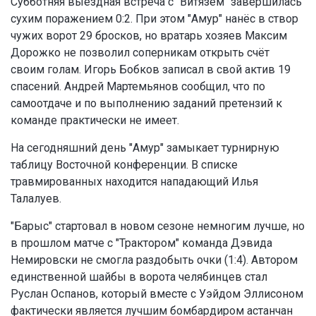
Субботняя выездная встреча с "Витязем" завершилась
сухим поражением 0:2. При этом "Амур" нанёс в створ
чужих ворот 29 бросков, но вратарь хозяев Максим
Дорожко не позволил соперникам открыть счёт
своим голам. Игорь Бобков записал в свой актив 19
спасений. Андрей Мартемьянов сообщил, что по
самоотдаче и по выполнению заданий претензий к
команде практически не имеет.
На сегодняшний день "Амур" замыкает турнирную
таблицу Восточной конференции. В списке
травмированных находится нападающий Илья
Талалуев.
"Барыс" стартовал в новом сезоне немногим лучше, но
в прошлом матче с "Трактором" команда Дэвида
Немировски не смогла раздобыть очки (1:4). Автором
единственной шайбы в ворота челябинцев стал
Руслан Оспанов, который вместе с Уэйдом Эллисоном
фактически является лучшим бомбардиром астанчан