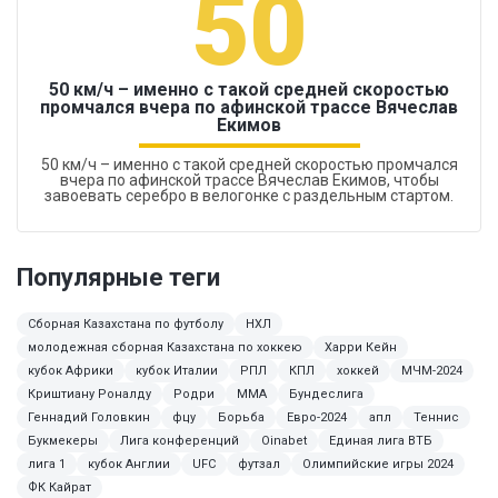
50
50 км/ч – именно с такой средней скоростью
промчался вчера по афинской трассе Вячеслав
Екимов
50 км/ч – именно с такой средней скоростью промчался
вчера по афинской трассе Вячеслав Екимов, чтобы
завоевать серебро в велогонке с раздельным стартом.
Популярные теги
Сборная Казахстана по футболу
НХЛ
молодежная сборная Казахстана по хоккею
Харри Кейн
кубок Африки
кубок Италии
РПЛ
КПЛ
хоккей
МЧМ-2024
Криштиану Роналду
Родри
ММА
Бундеслига
Геннадий Головкин
фцу
Борьба
Евро-2024
апл
Теннис
Букмекеры
Лига конференций
Oinabet
Единая лига ВТБ
лига 1
кубок Англии
UFC
футзал
Олимпийские игры 2024
ФК Кайрат