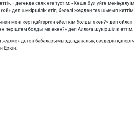
ті», - дегенде селк ете түстім: «Кеше бұл үйге менің келуі
 ғой» деп шүкіршілік етіп, бәлелі жерден тез шығып кеттім
дынан мені кері қайтарған әйел кім болды екен?» деп ойлап
ен періштем болды ма екен?» деп Аллаға шүкіршілік еттім.
ан жүрме» деген бабаларымыздың даналық сөздерін қапері
н Еркін.