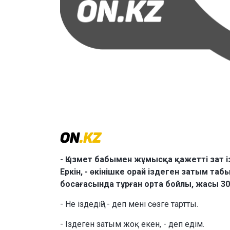
- Қызмет бабымен жұмысқа қажетті зат із
Еркін, - өкінішке орай іздеген затым таб
босағасында тұрған орта бойлы, жасы 30
- Не іздедің? - деп мені сөзге тартты.
- Іздеген затым жоқ екен, - деп едім.