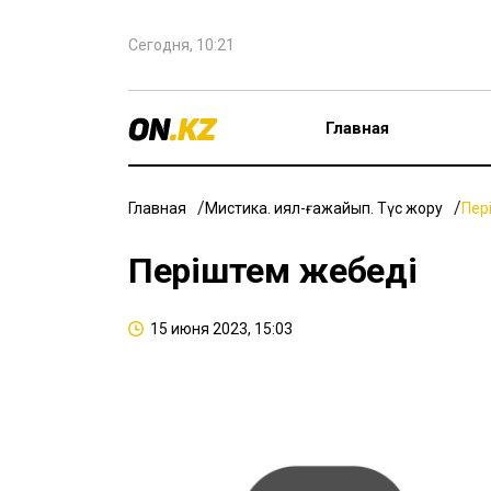
Сегодня, 10:21
Главная
Главная
Мистика. Қиял-ғажайып. Түс жору
Пер
Періштем жебеді
15 июня 2023, 15:03