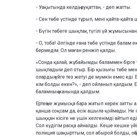
- Уақытында келдің, ауқаттан, - деп жатты.
- Сен төбе үстінде тұрып, мені қайта-қайт
- Бүгін төбеге шықпақ түгілі үй жұмысынан
- О, тоба! Әлгінде ғана төбе үстінде балам 
бермедім. Ол маған ренжіп қалды.
«Сонда қалай, жұбайымды баламмен бірге тө
шықпадым деп отыр. Бір қызығы төбе мен 
олардың үйге тез жетуі де мүмкін емес еді
кім болды екен?», - деп ойланып қалдым. Ес
баламның жанында қалдым.
Ертеңіне жұмысқа бара жатып керек затты ал
қанша соқсам да, есік ашыла қоймады. Не і
шыққан кісіге не үшін келгенімді айтып е
Сол күдігім расқа айналды. Кеше кешке үй
полиция шақырттым, сол абырой болды, оңб