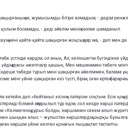
а шақырғаның не, жұмысымды бітіре алмадым, - дедім ренжі
 қолым босамады, - деді әйелім менің сөзіме шамданып.
екеуің мені қайта-қайта шақырған жоқсыңдар ма, - деп мен де
бе үстінде көрдім, ол анық. Ал, келіншегім бүгіндікке үй
үйдің арасы әжептәуір қашық. Мен машинамен төбеге мін
. Ендеше төбеде тұрып мені шақырған әйеліммен, балама ұқ
іме мені үйіне шақырған кісі түсті, бірақ оған ертең барарм
а кетейін деп «бейтаныс кісінің» пәтеріне соқтым. Есік қоң
стерімді білмей аңтарылып тұр едім, сол кезде көрші пәтер
дім «Келмегенің дұрыс болды, көршімнен секем алып жүреті
інен шыққан алыс – жұлыстан көршілердің шырқы бұзылған
аған көршім үйіне келген қонағын пышақтап тастапты.