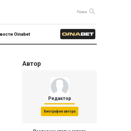
вости Oinabet
Автор
Редактор
Биография автора