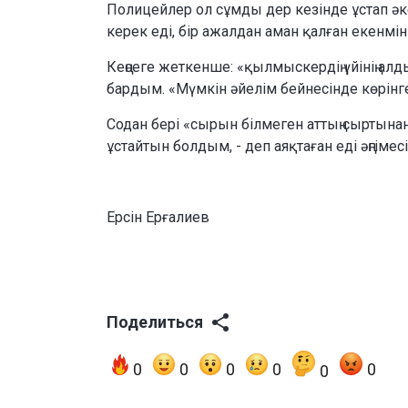
Полицейлер ол сұмды дер кезінде ұстап әкет
керек еді, бір ажалдан аман қалған екенмін
Кеңсеге жеткенше: «қылмыскердің үйінің ал
бардым. «Мүмкін әйелім бейнесінде көрінг
Содан бері «сырын білмеген аттың сыртын
ұстайтын болдым, - деп аяқтаған еді әңгімесі
Ерсін Ерғалиев
Поделиться
0
0
0
0
0
0