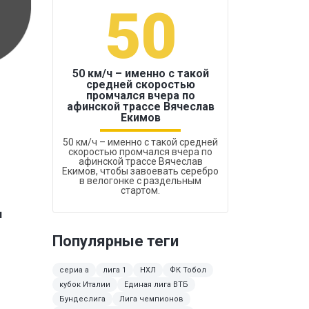
50
1
50 км/ч – именно с такой
средней скоростью
промчался вчера по
Бокс был узако
афинской трассе Вячеслав
Екимов
50 км/ч – именно с такой средней
скоростью промчался вчера по
афинской трассе Вячеслав
Екимов, чтобы завоевать серебро
в велогонке с раздельным
стартом.
н
Популярные теги
сериа а
лига 1
НХЛ
ФК Тобол
кубок Италии
Единая лига ВТБ
Бундеслига
Лига чемпионов