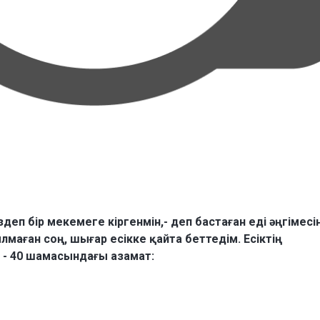
деп бір мекемеге кіргенмін,- деп бастаған еді әңгімесі
ылмаған соң, шығар есікке қайта беттедім. Есіктің
 - 40 шамасындағы азамат: