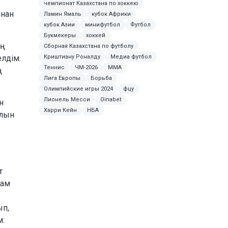
чемпионат Казахстана по хоккею
мнан
Ламин Ямаль
кубок Африки
кубок Азии
минифутбол
Футбол
Букмекеры
хоккей
Сборная Казахстана по футболу
Криштиану Роналду
Медиа футбол
елдім.
Теннис
ЧМ-2026
MMA
Лига Европы
Борьба
Олимпийские игры 2024
фцу
Лионель Месси
Oinabet
н
Харри Кейн
НБА
олын
т
лам
ып,
м: