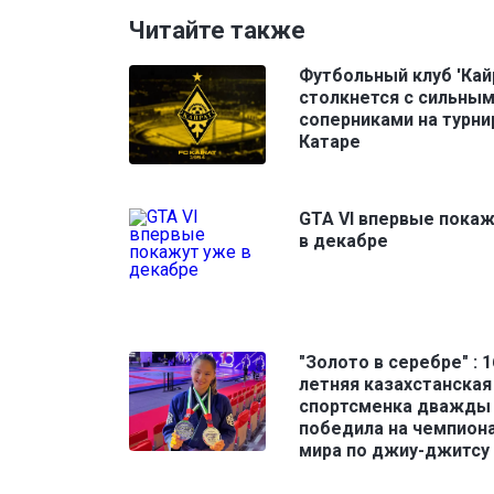
Читайте также
Футбольный клуб 'Кай
столкнется с сильны
соперниками на турни
Катаре
GTA VI впервые пока
в декабре
"Золото в серебре" : 1
летняя казахстанская
спортсменка дважды
победила на чемпион
мира по джиу-джитсу