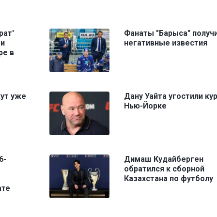
рат'
Фанаты "Барыса" получ
ми
негативные известия
ре в
жут уже
Дану Уайта угостили ку
Нью-Йорке
6-
Димаш Кудайберген
обратился к сборной
Казахстана по футболу
ате