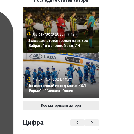
Последние статьи автора
02 сентября 2025, 19:42
Цхададзе отреагировал на выход
"Кайрата" в основной этап ЛЧ
16 октября 2024, 18:33
Назван точный исход матча КХЛ
"Барыс" - "Салават Юлаев"
Все материалы автора
Цифра