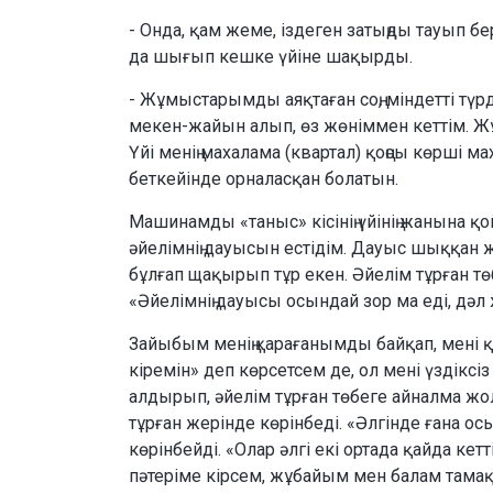
- Онда, қам жеме, іздеген затыңды тауып бе
да шығып кешке үйіне шақырды.
- Жұмыстарымды аяқтаған соң, міндетті түрде
мекен-жайын алып, өз жөніммен кеттім. Жұм
Үйі менің махалама (квартал) қоңсы көрші мах
беткейінде орналасқан болатын.
Машинамды «таныс» кісінің үйінің жанына қ
әйелімнің дауысын естідім. Дауыс шыққан 
бұлғап щақырып тұр екен. Әйелім тұрған т
«Әйелімнің дауысы осындай зор ма еді, дәл
Зайыбым менің қарағанымды байқап, мені қ
кіремін» деп көрсетсем де, ол мені үздік
алдырып, әйелім тұрған төбеге айналма жол
тұрған жерінде көрінбеді. «Әлгінде ғана о
көрінбейді. «Олар әлгі екі ортада қайда к
пәтеріме кірсем, жұбайым мен балам тамақт