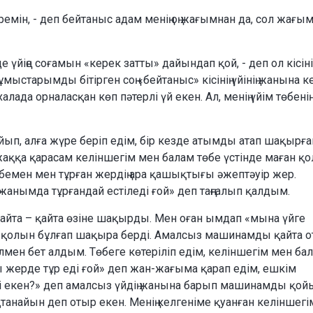
ремін, - деп бейтаныс адам менің оң жағымнан да, сол жағы
 үйіңе соғамын «керек затты» дайындап қой, - деп ол кісінің
ыстарымды бітірген соң «бейтаныс» кісінің үйінің жанына к
алада орналасқан көп пәтерлі үй екен. Ал, менің үйім төбенің
ойып, алға жүре беріп едім, бір кезде атымды атап шақырға
жаққа қарасам келіншегім мен балам төбе үстінде маған қ
өбемен мен тұрған жердің ара қашықтығы әжептәуір жер.
 жанымда тұрғандай естіледі ғой» деп таңғалып қалдым.
айта – қайта өзіне шақырды. Мен оған ымдап «мына үйге
сіз қолын бұлғап шақыра берді. Амалсыз машинамды қайта о
мен бет алдым. Төбеге көтеріліп едім, келіншегім мен ба
сы жерде тұр еді ғой» деп жан-жағыма қарап едім, ешкім
етті екен?» деп амалсыз үйдің жанына барып машинамды қой
анайын деп отыр екен. Менің келгеніме қуанған келіншегі