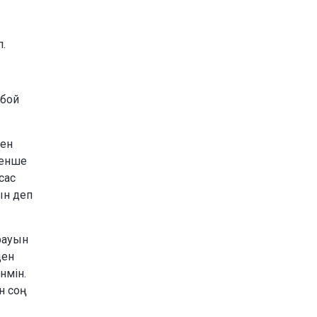
п.
 бой
ден
генше
сас
ын деп
ырауын
ден
нмін.
 соң