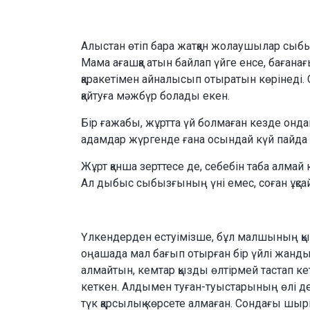
Алыстан өтіп бара жатқан жолаушылар сыбызғ
Мама ағашқа атын байлап үйге енсе, бағана
қаракетімен айналысып отыратын көрінеді. 
қайтуға мәжбүр болады екен.
Бір ғажабы, жұртта үй болмаған кезде онда
адамдар жүргенде ғана осындай күй пайда
Жұрт қанша зерттесе де, себебін таба алмай
Ал дыбыс сыбызғының үні емес, соған ұқса
Үлкендерден естуімізше, бұл малшының қы
оңашада мал бағып отырған бір үйлі жанды 
алмайтын, кемтар қызды өлтірмей тастап кетіп
кеткен. Алдымен туған-туыстарының өлі дене
түк қарсылық көрсете алмаған. Сондағы шыр