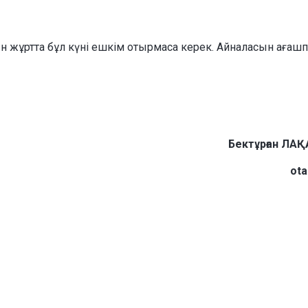
жұртта бұл күні ешкім отырмаса керек. Айналасын ағаш
Бектұрған ЛА
ota