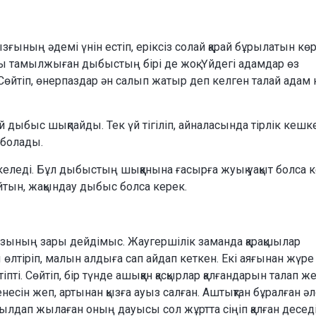
ының әдемі үнін естіп, еріксіз солай қарай бұрылатын көр
ғы тамылжыған дыбыстың бірі де жоқ. Үйдегі адамдар өз
Сөйтіп, өнерпаздар ән салып жатыр деп келген талай адам 
й дыбыс шықпайды. Тек үй тігіліп, айналасында тірлік кешк
 болады.
 келеді. Бұл дыбыстың шыққанына ғасырға жуық уақыт болса к
йтын, жақындау дыбыс болса керек.
зының зары дейдімыс. Жаугершілік заманда қарақшылар
өлтіріп, малын алдыға сап айдап кеткен. Екі аяғынан жүре
ті. Сөйтіп, бір түнде ашыққан қасқырлар қалғандарын талап ж
сін жеп, артынан қызға ауыз салған. Аштықтан бұралған әлс
ылдап жылаған оның дауысы сол жұртта сіңіп қалған деседі