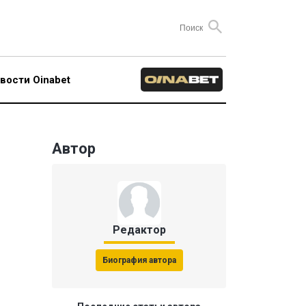
вости Oinabet
Автор
Редактор
Биография автора