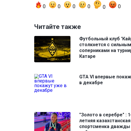
0
0
0
0
0
0
Читайте также
Футбольный клуб 'Кай
столкнется с сильны
соперниками на турни
Катаре
GTA VI впервые пока
в декабре
"Золото в серебре" : 1
летняя казахстанская
спортсменка дважды