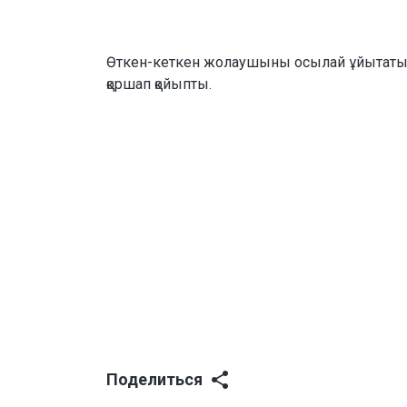
Өткен-кеткен жолаушыны осылай ұйытатын 
қоршап қойыпты.
Поделиться