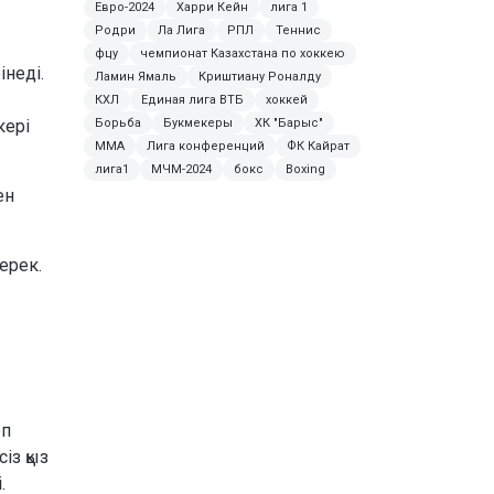
Евро-2024
Харри Кейн
лига 1
Родри
Ла Лига
РПЛ
Теннис
фцу
чемпионат Казахстана по хоккею
інеді.
Ламин Ямаль
Криштиану Роналду
КХЛ
Единая лига ВТБ
хоккей
Борьба
Букмекеры
ХК "Барыс"
кері
MMA
Лига конференций
ФК Кайрат
лига1
МЧМ-2024
бокс
Boxing
ен
ерек.
еп
із қыз
.