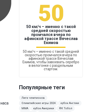
50
1
50 км/ч – именно с такой
средней скоростью
промчался вчера по
Бокс был узако
афинской трассе Вячеслав
Екимов
50 км/ч – именно с такой средней
скоростью промчался вчера по
афинской трассе Вячеслав
Екимов, чтобы завоевать серебро
в велогонке с раздельным
стартом.
Популярные теги
Лига чемпионов
ынаса
Олимпийские игры 2024
кубок Англии
ММА
кубок Америки
ФК Тобол