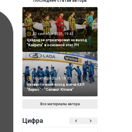
Последние статьи автора
02 сентября 2025, 19:42
Цхададзе отреагировал на выход
"Кайрата" в основной этап ЛЧ
16 октября 2024, 18:33
Назван точный исход матча КХЛ
"Барыс" - "Салават Юлаев"
Все материалы автора
Цифра