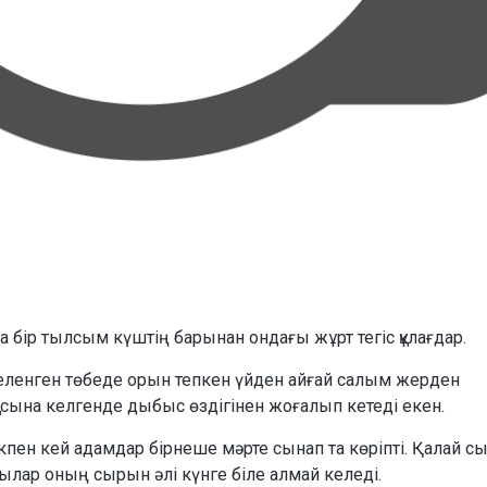
 бір тылсым күштің барынан ондағы жұрт тегіс құлағдар.
еленген төбеде орын тепкен үйден айғай салым жерден
асына келгенде дыбыс өздігінен жоғалып кетеді екен.
дікпен кей адамдар бірнеше мәрте сынап та көріпті. Қалай с
ылар оның сырын әлі күнге біле алмай келеді.