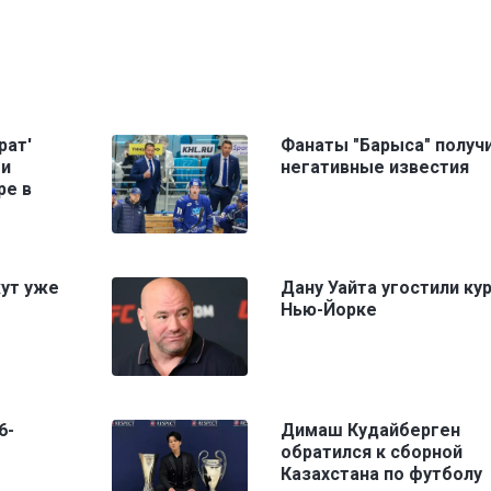
рат'
Фанаты "Барыса" получ
ми
негативные известия
ре в
жут уже
Дану Уайта угостили ку
Нью-Йорке
6-
Димаш Кудайберген
обратился к сборной
Казахстана по футболу