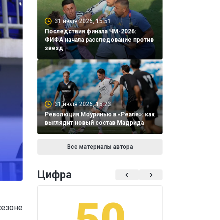
31 июля 2026, 15:51
Последствия финала ЧМ-2026:
ФИФА начала расследование против
звезд
31 июля 2026, 15:23
Революция Моуринью в «Реале»: как
выглядит новый состав Мадрида
Все материалы автора
Цифра
50
1
сезоне