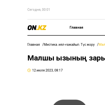
Сегодня, 00:01
Главная
Главная
Мистика. Қиял-ғажайып. Түс жору
Мал
Малшы қызының зары.
12 июля 2023, 08:17