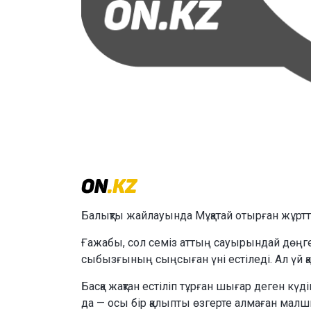
Балықты жайлауында Мұқатай отырған жұртта
Ғажабы, сол семіз аттың сауырындай дөңг
сыбызғының сыңсыған үні естіледі. Ал үй қ
Басқа жақтан естіліп тұрған шығар деген кү
да — осы бір қалыпты өзгерте алмаған малш