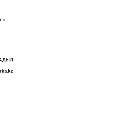
пен
ҚАДЫЛ
rka.kz