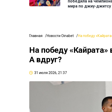
победила на чемпион
мира по джиу-джитсу
Главная
Новости Oinabet
На победу «Кайрата»
На победу «Кайрата» 
А вдруг?
31 июля 2026, 21:37