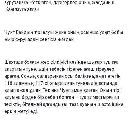
ауруханаға жеткізген, дәрігерлер оның жағдайын
бақылауға алған.
Чунг Вайдың тірі қалуы және оның осынша уақыт бойы
өмір сүруі адам сенгісіз жағдай.
Шахтада болған жер сілкінісі кезінде шығар ауызға
апаратын тунельдің төбесін тіреген ағаш тіреулер
қираған. Соның салдарынан осы бөлікте қызмет ететін
118 адамның 117-сі опырылған тунельдің астында
қалып ажал құшқан. Тек қана Чунг аман қалаған. Оның тірі
қалуына бірден бір себеп болған – ауа алмастырғыш
тесіктің бітелмей қалғандығы, таза ауаның шахта ішіне
еркін жетуі еді.