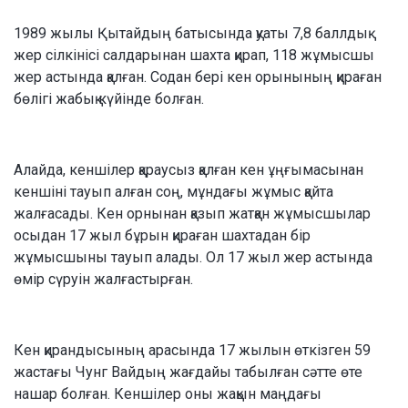
1989 жылы Қытайдың батысында қуаты 7,8 баллдық
жер сілкінісі салдарынан шахта қирап, 118 жұмысшы
жер астында қалған. Содан бері кен орынының қираған
бөлігі жабық күйінде болған.
Алайда, кеншілер қараусыз қалған кен ұңғымасынан
кеншіні тауып алған соң, мұндағы жұмыс қайта
жалғасады. Кен орнынан қазып жатқан жұмысшылар
осыдан 17 жыл бұрын қираған шахтадан бір
жұмысшыны тауып алады. Ол 17 жыл жер астында
өмір сүруін жалғастырған.
Кен қирандысының арасында 17 жылын өткізген 59
жастағы Чунг Вайдың жағдайы табылған сәтте өте
нашар болған. Кеншілер оны жақын маңдағы