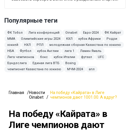
Популярные теги
ФК Тобол
Лига конференций
Oinabet
Евро-2024
ФК Кайрат
MMA
Олимпийские игры 2024
КХЛ
кубок Африки
Родри
хоккей
НХЛ
РПЛ
молодежная сборная Казахстана по хоккею
НБА
Футбол
кубок Англии
лига 1
Ламин Ямаль
Лига чемпионов
бокс
кубок Италии
футзал
UFC
Бундеслига
Единая лига ВТБ
Boxing
чемпионат Казахстана по хоккею
МЧМ-2024
апл
Главная
Новости
На победу «Кайрата» в Лиге
Oinabet
чемпионов дают 1001.00. А вдруг?
На победу «Кайрата» в
Лиге чемпионов дают