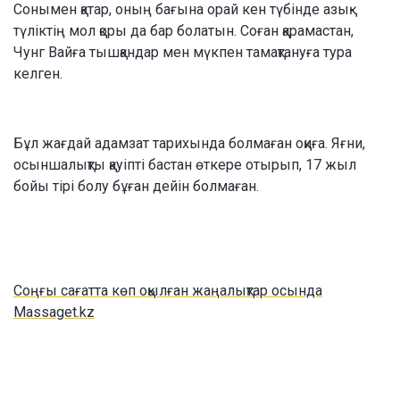
Сонымен қатар, оның бағына орай кен түбінде азық-
түліктің мол қоры да бар болатын. Соған қарамастан,
Чунг Вайға тышқандар мен мүкпен тамақтануға тура
келген.
Бұл жағдай адамзат тарихында болмаған оқиға. Яғни,
осыншалықты қауіпті бастан өткере отырып, 17 жыл
бойы тірі болу бұған дейін болмаған.
Соңғы сағатта көп оқылған жаңалықтар осында
Massaget.kz