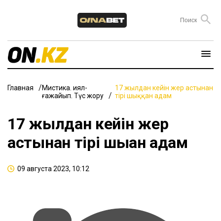
Главная
Мистика. Қиял-
17 жылдан кейін жер астынан
ғажайып. Түс жору
тірі шыққан адам
17 жылдан кейін жер
астынан тірі шыққан адам
09 августа 2023, 10:12