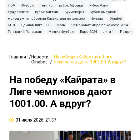
НБА
Футбол
Теннис
кубок Африки
кубок Азии
Бундеслига
кубок Англии
Букмекеры
кубок Америки
молодежная сборная Казахстана по хоккею
футзал
Oinabet
КПЛ
Единая лига ВТБ
ММА
Чемпионат мира по хоккею 2024
Геннадий Головкин
Медиа футбол
Евро-2024
лига 1
Родри
Главная
Новости
На победу «Кайрата» в Лиге
Oinabet
чемпионов дают 1001.00. А вдруг?
На победу «Кайрата» в
Лиге чемпионов дают
1001.00. А вдруг?
31 июля 2026, 21:37