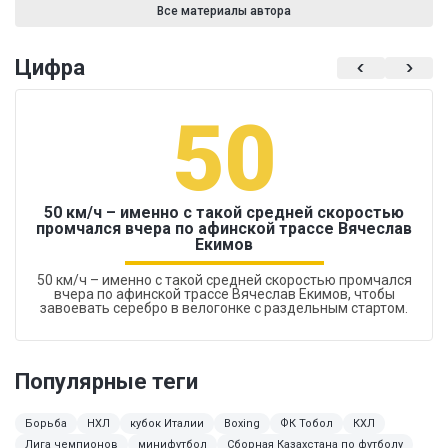
Все материалы автора
Цифра
50
50 км/ч – именно с такой средней скоростью
промчался вчера по афинской трассе Вячеслав
Екимов
50 км/ч – именно с такой средней скоростью промчался
вчера по афинской трассе Вячеслав Екимов, чтобы
завоевать серебро в велогонке с раздельным стартом.
Популярные теги
Борьба
НХЛ
кубок Италии
Boxing
ФК Тобол
КХЛ
Лига чемпионов
минифутбол
Сборная Казахстана по футболу