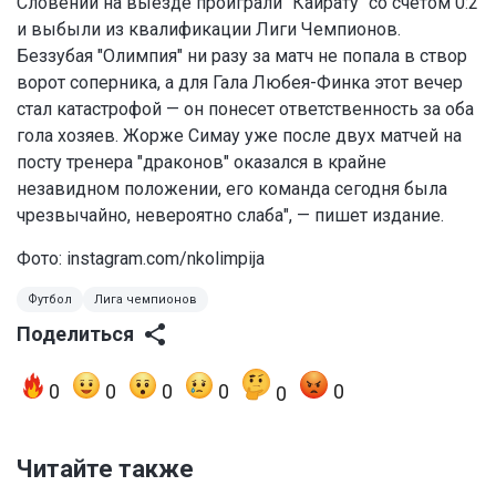
Словении на выезде проиграли "Кайрату" со счетом 0:2
и выбыли из квалификации Лиги Чемпионов.
Беззубая "Олимпия" ни разу за матч не попала в створ
ворот соперника, а для Гала Любея-Финка этот вечер
стал катастрофой — он понесет ответственность за оба
гола хозяев. Жорже Симау уже после двух матчей на
посту тренера "драконов" оказался в крайне
незавидном положении, его команда сегодня была
чрезвычайно, невероятно слаба", — пишет издание.
Фото:
instagram.com/nkolimpija
Футбол
Лига чемпионов
Поделиться
0
0
0
0
0
0
Читайте также