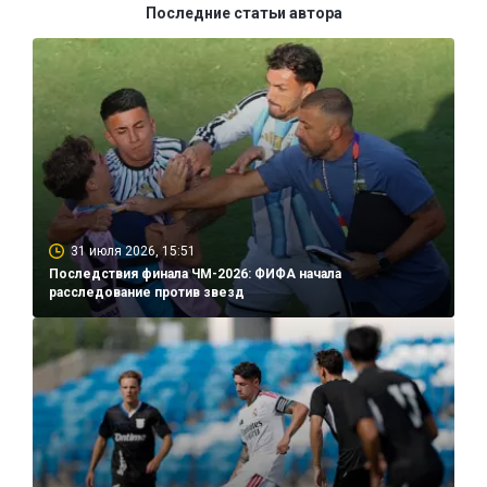
Последние статьи автора
31 июля 2026, 15:51
Последствия финала ЧМ-2026: ФИФА начала
расследование против звезд