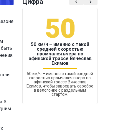
Цифра
50
1
сезоне
ам
50 км/ч – именно с такой
 быть
средней скоростью
промчался вчера по
нения.
Бокс был узако
афинской трассе Вячеслав
Екимов
50 км/ч – именно с такой средней
жали
скоростью промчался вчера по
афинской трассе Вячеслав
Екимов, чтобы завоевать серебро
в велогонке с раздельным
стартом.
» в
одним
ых