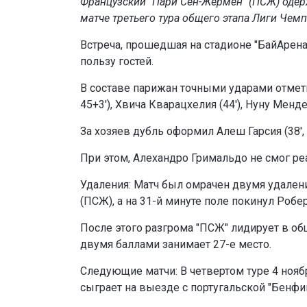
Французский "Пари Сен-Жермен" (ПСЖ) одер
матче третьего тура общего этапа Лиги Чем
Встреча, прошедшая на стадионе "БайАрена
пользу гостей.
В составе парижан точными ударами отметил
45+3'), Хвича Кварацхелия (44'), Нуну Мендеш
За хозяев дубль оформил Алеш Гарсия (38', с
При этом, Алехандро Гримальдо не смог реа
Удаления: Матч был омрачен двумя удалени
(ПСЖ), а на 31-й минуте поле покинул Робер
После этого разгрома "ПСЖ" лидирует в об
двумя баллами занимает 27-е место.
Следующие матчи: В четвертом туре 4 нояб
сыграет на выезде с португальской "Бенфи