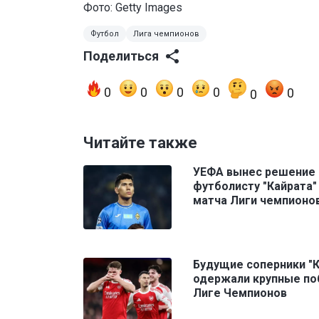
Фото: Getty Images
Футбол
Лига чемпионов
Поделиться
0
0
0
0
0
0
Читайте также
УЕФА вынес решение 
футболисту "Кайрата"
матча Лиги чемпионо
Будущие соперники "К
одержали крупные по
Лиге Чемпионов