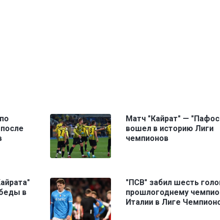
по
Матч "Кайрат" — "Пафос
 после
вошел в историю Лиги
в
чемпионов
айрата"
"ПСВ" забил шесть голо
беды в
прошлогоднему чемпио
Италии в Лиге Чемпион