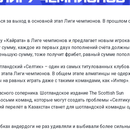
ся за выход в основной этап Лиги чемпионов. В прошлом 
у «Кайрата» в Лиге чемпионов и
предлагает новым игрок
ту сумму, каждое из первых двух пополнений счёта должны
а меньшую сумму, тоже получит фрибет, равный сумме попол
тландский «Селтик» – один из самых титулованных клубов
о этапа Лиги чемпионов. В общем этапе алматинцы не одер
ы на равных играть даже с такими командами, как «Интер».
сного соперника. Шотландское издание The Scottish Sun
восьми команд, которые могут создать проблемы «Селтику
ий перелёт в Казахстан станет для шотландской команды 
убках андердоги не раз удивляли и выбивали более сильн