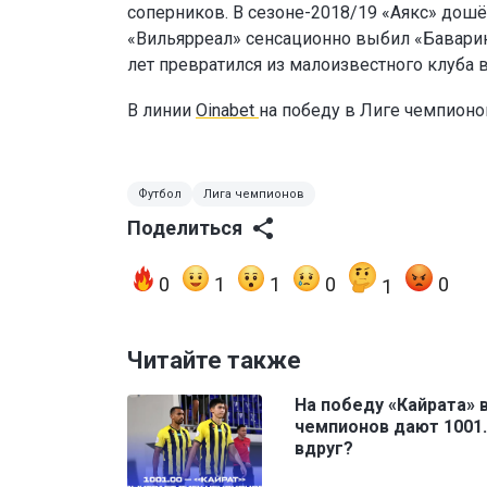
соперников. В сезоне-2018/19 «Аякс» дошё
«Вильярреал» сенсационно выбил «Баварию
лет превратился из малоизвестного клуба 
В линии
Oinabet
на победу в Лиге чемпион
Футбол
Лига чемпионов
Поделиться
0
1
1
0
0
1
Читайте также
На победу «Кайрата» 
чемпионов дают 1001.
вдруг?