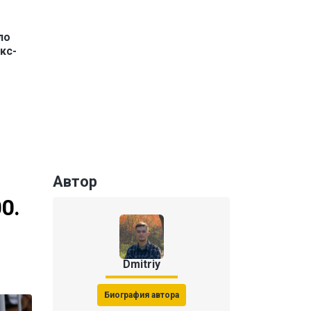
ло
кс-
Автор
0.
Dmitriy
Биография автора