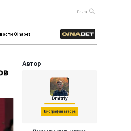
вости Oinabet
Автор
ов
Dmitriy
Биография автора