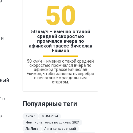
в
50
1
в
50 км/ч – именно с такой
средней скоростью
 и
промчался вчера по
Бокс был узако
афинской трассе Вячеслав
Екимов
50 км/ч – именно с такой средней
скоростью промчался вчера по
афинской трассе Вячеслав
Екимов, чтобы завоевать серебро
в велогонке с раздельным
рный
стартом.
 с
Популярные теги
лига 1
МЧМ-2024
"
Чемпионат мира по хоккею 2024
Ла Лига
Лига конференций