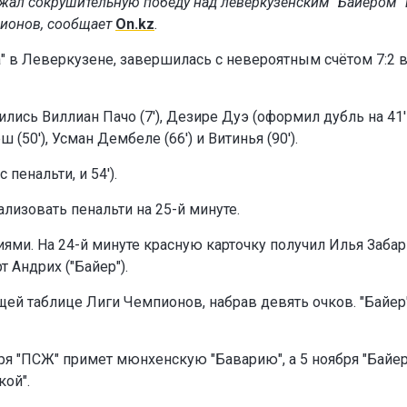
жал сокрушительную победу над леверкузенским "Байером" 
пионов, сообщает
On.kz
.
" в Леверкузене, завершилась с невероятным счётом 7:2 
ись Виллиан Пачо (7'), Дезире Дуэ (оформил дубль на 41'
 (50'), Усман Дембеле (66') и Витинья (90').
 пенальти, и 54').
лизовать пенальти на 25-й минуте.
ями. На 24-й минуте красную карточку получил Илья Заба
т Андрих ("Байер").
щей таблице Лиги Чемпионов, набрав девять очков. "Байер"
ря "ПСЖ" примет мюнхенскую "Баварию", а 5 ноября "Байер
кой".