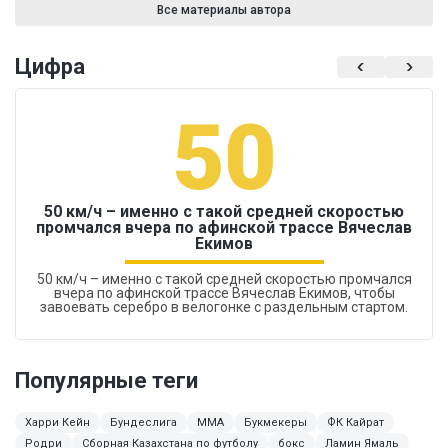
Все материалы автора
Цифра
50
50 км/ч – именно с такой средней скоростью
промчался вчера по афинской трассе Вячеслав
Екимов
50 км/ч – именно с такой средней скоростью промчался
вчера по афинской трассе Вячеслав Екимов, чтобы
завоевать серебро в велогонке с раздельным стартом.
Популярные теги
Харри Кейн
Бундеслига
ММА
Букмекеры
ФК Кайрат
Родри
Сборная Казахстана по футболу
бокс
Ламин Ямаль