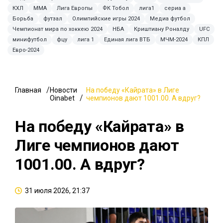
КХЛ
MMA
Лига Европы
ФК Тобол
лига1
сериа а
Борьба
футзал
Олимпийские игры 2024
Медиа футбол
Чемпионат мира по хоккею 2024
НБА
Криштиану Роналду
UFC
минифутбол
фцу
лига 1
Единая лига ВТБ
МЧМ-2024
КПЛ
Евро-2024
Главная
Новости
На победу «Кайрата» в Лиге
Oinabet
чемпионов дают 1001.00. А вдруг?
На победу «Кайрата» в
Лиге чемпионов дают
1001.00. А вдруг?
31 июля 2026, 21:37