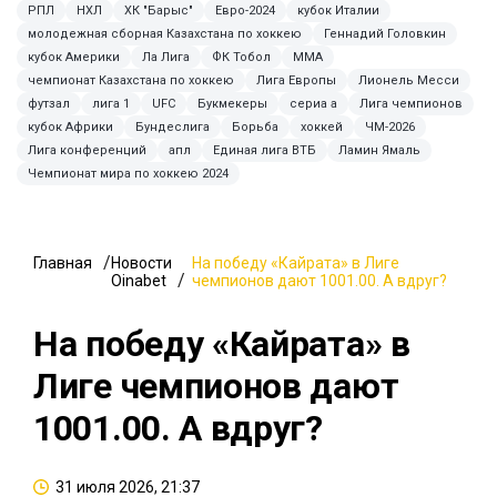
РПЛ
НХЛ
ХК "Барыс"
Евро-2024
кубок Италии
молодежная сборная Казахстана по хоккею
Геннадий Головкин
кубок Америки
Ла Лига
ФК Тобол
MMA
чемпионат Казахстана по хоккею
Лига Европы
Лионель Месси
футзал
лига 1
UFC
Букмекеры
сериа а
Лига чемпионов
кубок Африки
Бундеслига
Борьба
хоккей
ЧМ-2026
Лига конференций
апл
Единая лига ВТБ
Ламин Ямаль
Чемпионат мира по хоккею 2024
Главная
Новости
На победу «Кайрата» в Лиге
Oinabet
чемпионов дают 1001.00. А вдруг?
На победу «Кайрата» в
Лиге чемпионов дают
1001.00. А вдруг?
31 июля 2026, 21:37