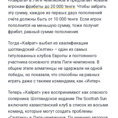
«Кайрата» в Лиге чемпионов и
предлагает новым
игрокам
фрибеты до 20 000 тенге
. Чтобы забрать
эту сумму, каждое из первых двух пополнений
счёта должны быть от 10 000 тенге. Если игрок
пополнится на меньшую сумму, тоже получит
фрибет, равный сумме пополнения.
Тогда «Кайрат» выбил из квалификации
шотландский «Селтик» – один из самых
титулованных клубов Европы и постоянного
участника основного этапа Лиги чемпионов. В
общем этапе алматинцы не одержали ни одной
победы, но показали, что способны на равных
играть даже с такими командами, как «Интер».
Теперь «Кайрат» уже воспринимают как опасного
соперника. Шотландское издание The Scottish Sun
включило казахстанский клуб в список из восьми
команд, которые могут создать проблемы
«Селтику» в Лиге чемпионов. По мнению авторов,