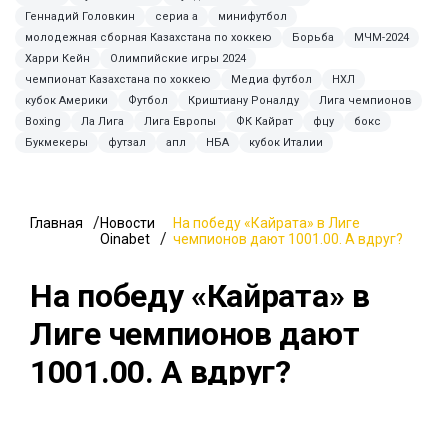
Геннадий Головкин
сериа а
минифутбол
молодежная сборная Казахстана по хоккею
Борьба
МЧМ-2024
Харри Кейн
Олимпийские игры 2024
чемпионат Казахстана по хоккею
Медиа футбол
НХЛ
кубок Америки
Футбол
Криштиану Роналду
Лига чемпионов
Boxing
Ла Лига
Лига Европы
ФК Кайрат
фцу
бокс
Букмекеры
футзал
апл
НБА
кубок Италии
Главная
Новости
На победу «Кайрата» в Лиге
Oinabet
чемпионов дают 1001.00. А вдруг?
На победу «Кайрата» в
Лиге чемпионов дают
1001.00. А вдруг?
31 июля 2026, 21:37