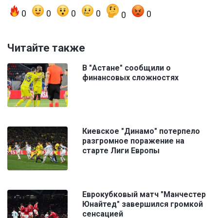
0
0
0
0
0
0
Читайте также
В "Астане" сообщили о
финансовых сложностях
Киевское "Динамо" потерпело
разгромное поражение на
старте Лиги Европы
Еврокубковый матч "Манчестер
Юнайтед" завершился громкой
сенсацией