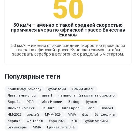
50
50 км/ч – именно с такой средней скоростью
промчался вчера по афинской трассе Вячеслав
Екимов
50 км/ч – именно с такой средней скоростью промчался
вчера по афинской трассе Вячеслав Екимов, чтобы
завоевать серебро в велогонке с раздельным стартом.
Популярные теги
Криштиану Роналду
кубок Азии
Ламин Ямаль
Лига чемпионов
лига 1
чемпионат Казахстана по хоккею
Борьба
РПЛ
кубок Италии
Boxing
футзал
Лионель Месси
Ла Лига
Лига Европы
апл
Oinabet
ЧМ-2026
хоккей
МЧМ-2024
ММА
фцу
Бундеслига
сериа а
ФК Тобол
Евро-2024
КПЛ
кубок Африки
Букмекеры
MMA
Единая лига ВТБ