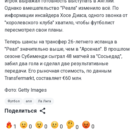
игрок выражал готовность выступать в Англии.
Однако вмешательство "Реала" изменило всё. По
информации инсайдера Хосе Диаса, одного звонка от
"королевского клуба" хватило, чтобы футболист
пересмотрел свои планы.
Теперь шансы на трансфер 26-летнего испанца в
"Реал" значительно выше, чем в "Арсенал". В прошлом
сезоне Субименди сыграл 48 матчей за "Сосьедад",
забил два гола и сделал две результативные
передачи. Его рыночная стоимость, по данным
Transfermarkt, составляет €60 млн.
Фото: Getty Images
Футбол
апл
Ла Лига
Поделиться
1
0
0
0
0
0