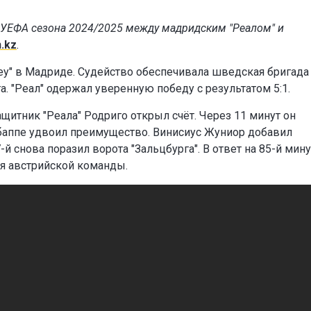
 УЕФА сезона 2024/2025 между мадридским "Реалом" и
.kz
.
еу" в Мадриде. Судейство обеспечивала шведская бригада
. "Реал" одержал уверенную победу с результатом 5:1.
ащитник "Реала" Родриго открыл счёт. Через 11 минут он
Мбаппе удвоил преимущество. Винисиус Жуниор добавил
7-й снова поразил ворота "Зальцбурга". В ответ на 85-й мину
я австрийской команды.