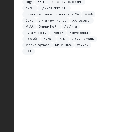
фцу
КХЛ
Геннадий Головкин
лига1
Единая лига ВТБ
Чемпионат мира по хоккею 2024
MMA
бокс
Лига чемпионов
ХК "Барыс"
ММА
Харри Кейн
Ла Лига
Лига Европы
Родри
Букмекеры
Борьба
лига 1
КПЛ
Ламин Ямаль
Медиа футбол
МЧМ-2024
хоккей
НХЛ