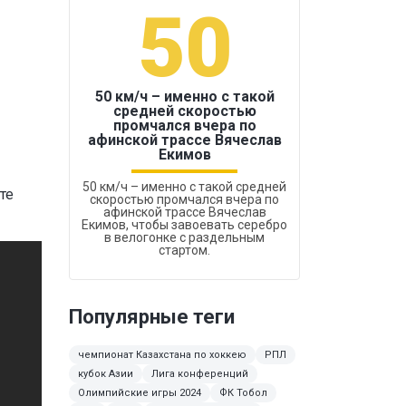
50
1
50 км/ч – именно с такой
средней скоростью
промчался вчера по
Бокс был узако
афинской трассе Вячеслав
Екимов
50 км/ч – именно с такой средней
те
скоростью промчался вчера по
афинской трассе Вячеслав
Екимов, чтобы завоевать серебро
в велогонке с раздельным
стартом.
Популярные теги
чемпионат Казахстана по хоккею
РПЛ
кубок Азии
Лига конференций
Олимпийские игры 2024
ФК Тобол