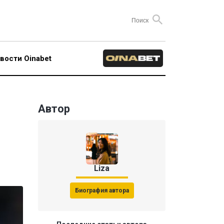
вости Oinabet
Автор
Liza
Биография автора