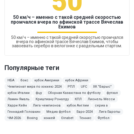
50
50 км/ч – именно с такой средней скоростью
промчался вчера по афинской трассе Вячеслав
Екимов
50 км/ч – именно с такой средней скоростью промчался
вчера по афинской трассе Вячеслав Екимов, чтобы
завоевать серебро в велогонке с раздельным стартом.
Популярные теги
НБА
бокс
кубок Америки
кубок Африки
Чемпионат мира по хоккею 2024
РПЛ
UFC
ХК "Барыс"
кубок Италии
фцу
Сборная Казахстана по футболу
футзал
Ламин Ямаль
Криштиану Роналду
КПЛ
Лионель Месси
Харри Кейн
Лига чемпионов
кубок Англии
сериа а
Геннадий Головкин
Медиа футбол
Евро-2024
Лига Европы
ЧМ-2026
Boxing
хоккей
Oinabet
Теннис
Футбол