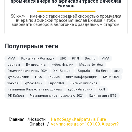
промчался вчера по афинской трассе Вячеслав
Екимов
50 км/ч – именно с такой средней скоростью промчался
вчера по афинской трассе Вячеслав Екимов, чтобы
завоевать серебро в велогонке с раздельным стартом.
Популярные теги
MMA
Криштиану Роналду
UFC
РПЛ
Boxing
ММА
сериа а
Бундеслига
кубок Италии
Медиа футбол
Олимпийские игры 2024
ХК "Барыс"
Борьба
Ла Лига
апл
кубок Англии
НБА
Теннис
Лига конференций
МЧМ-2024
хоккей
кубок Азии
Евро-2024
Лига чемпионов
чемпионат Казахстана по хоккею
кубок Америки
КХЛ
ФК Кайрат
Чемпионат мира по хоккею 2024
Единая лига ВТБ
Главная
Новости
На победу «Кайрата» в Лиге
Oinabet
чемпионов дают 1001.00. А вдруг?