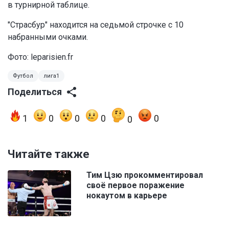
в турнирной таблице.
"Страсбур" находится на седьмой строчке с 10
набранными очками.
Фото: leparisien.fr
Футбол
лига1
Поделиться
1
0
0
0
0
0
Читайте также
Тим Цзю прокомментировал
своё первое поражение
нокаутом в карьере