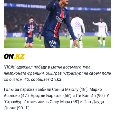
"ПСЖ" одержал победу в матче восьмого тура
чемпионата Франции, обыграв "Страсбур" на своем поле
со счетом 4:2, сообщает
On.kz
.
Голы за парижан забили Сенни Маюлу (18'), Марко
Асенсио (47'), Брэдли Барколя (66') и Ли Кан Ин (90'). У
"Страсбура" отличились Секу Мара (58') и Пап Дауда
Дьонг (90+1').