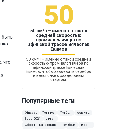
тав
50
1
.
50 км/ч – именно с такой
средней скоростью
ы быть
промчался вчера по
Бокс был узако
нако
афинской трассе Вячеслав
Екимов
50 км/ч – именно с такой средней
, что
скоростью промчался вчера по
афинской трассе Вячеслав
Екимов, чтобы завоевать серебро
й.
в велогонке с раздельным
стартом.
Популярные теги
Oinabet
Теннис
Футбол
сериа а
Евро-2024
лига1
Сборная Казахстана по футболу
Boxing