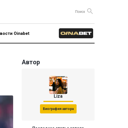
вости Oinabet
Автор
Liza
Биография автора