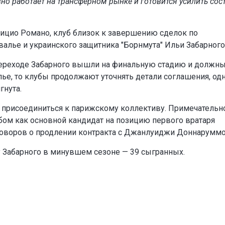
но работает на трансферном рынке и готовится усилить сос
ицио Романо, клуб близок к завершению сделок по
алье и украинского защитника "Борнмута" Ильи Забарного
переходе Забарного вышли на финальную стадию и должн
ье, то клубы продолжают уточнять детали соглашения, од
гнута.
 присоединиться к парижскому коллективу. Примечательно
ом как основной кандидат на позицию первого вратаря
говоров о продлении контракта с Джанлуиджи Доннаруммо
 Забарного в минувшем сезоне — 39 сыгранных.