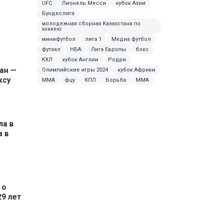
UFC
Лионель Месси
кубок Азии
Бундеслига
молодежная сборная Казахстана по
хоккею
минифутбол
лига 1
Медиа футбол
футзал
НБА
Лига Европы
бокс
КХЛ
кубок Англии
Родри
ан —
Олимпийские игры 2024
кубок Африки
ксу
ММА
фцу
КПЛ
Борьба
MMA
а в
 в
 о
9 лет