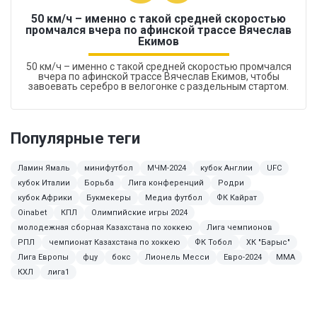
50 км/ч – именно с такой средней скоростью
промчался вчера по афинской трассе Вячеслав
Екимов
50 км/ч – именно с такой средней скоростью промчался
вчера по афинской трассе Вячеслав Екимов, чтобы
завоевать серебро в велогонке с раздельным стартом.
Популярные теги
Ламин Ямаль
минифутбол
МЧМ-2024
кубок Англии
UFC
кубок Италии
Борьба
Лига конференций
Родри
кубок Африки
Букмекеры
Медиа футбол
ФК Кайрат
Oinabet
КПЛ
Олимпийские игры 2024
молодежная сборная Казахстана по хоккею
Лига чемпионов
РПЛ
чемпионат Казахстана по хоккею
ФК Тобол
ХК "Барыс"
Лига Европы
фцу
бокс
Лионель Месси
Евро-2024
MMA
КХЛ
лига1