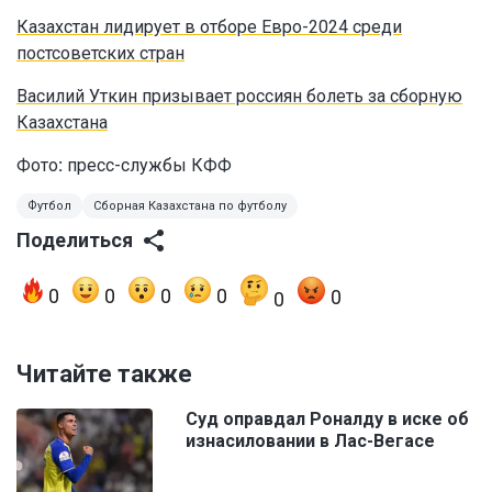
Казахстан лидирует в отборе Евро-2024 среди
постсоветских стран
Василий Уткин призывает россиян болеть за сборную
Казахстана
Фото
:
пресс-службы КФФ
Футбол
Сборная Казахстана по футболу
Поделиться
0
0
0
0
0
0
Читайте также
Суд оправдал Роналду в иске об
изнасиловании в Лас-Вегасе