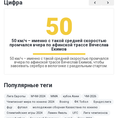
Цифра
50
50 км/ч – именно с такой средней скоростью
промчался вчера по афинской трассе Вячеслав
Екимов
50 км/ч – именно с такой средней скоростью промчался
вчера по афинской трассе Вячеслав Екимов, чтобы
завоевать серебро в велогонке с раздельным стартом.
Популярные теги
Лига Европы
МЧМ-2024
ММА
кубок Азии
ЧМ-2026
Чемпионат мира по хоккею 2024
Boxing
ФК Тобол
Бундеслига
фцу
футзал
молодежная сборная Казахстана по хоккею
Олимпийские игры 2024
Ламин Ямаль
UFC
Лига чемпионов