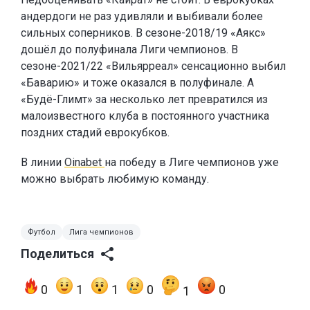
андердоги не раз удивляли и выбивали более
сильных соперников. В сезоне-2018/19 «Аякс»
дошёл до полуфинала Лиги чемпионов. В
сезоне-2021/22 «Вильярреал» сенсационно выбил
«Баварию» и тоже оказался в полуфинале. А
«Будё-Глимт» за несколько лет превратился из
малоизвестного клуба в постоянного участника
поздних стадий еврокубков.
В линии
Oinabet
на победу в Лиге чемпионов уже
можно выбрать любимую команду.
Футбол
Лига чемпионов
Поделиться
0
1
1
0
0
1