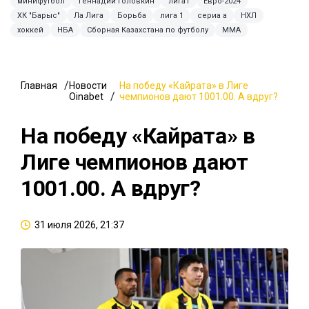
минифутбол
Геннадий Головкин
лига1
Евро-2024
ХК "Барыс"
Ла Лига
Борьба
лига 1
сериа а
НХЛ
хоккей
НБА
Сборная Казахстана по футболу
MMA
Главная
Новости
На победу «Кайрата» в Лиге
Oinabet
чемпионов дают 1001.00. А вдруг?
На победу «Кайрата» в
Лиге чемпионов дают
1001.00. А вдруг?
31 июля 2026, 21:37