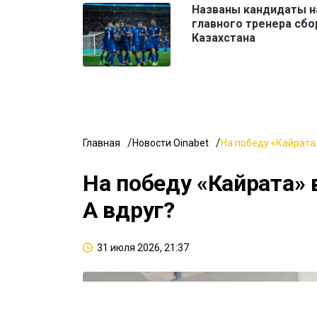
Названы кандидаты н
главного тренера сбо
Казахстана
Главная
Новости Oinabet
На победу «Кайрата»
На победу «Кайрата» 
А вдруг?
31 июля 2026, 21:37