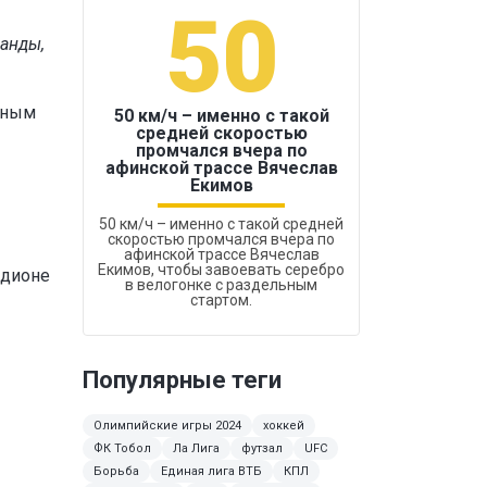
50
1
анды,
анным
50 км/ч – именно с такой
средней скоростью
промчался вчера по
Бокс был узако
афинской трассе Вячеслав
Екимов
50 км/ч – именно с такой средней
скоростью промчался вчера по
афинской трассе Вячеслав
Екимов, чтобы завоевать серебро
адионе
в велогонке с раздельным
стартом.
Популярные теги
Олимпийские игры 2024
хоккей
ФК Тобол
Ла Лига
футзал
UFC
Борьба
Единая лига ВТБ
КПЛ