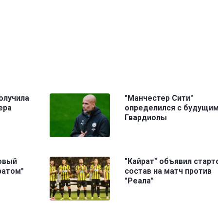
олучила
"Манчестер Сити"
ера
определился с будущи
Гвардиолы
овый
"Кайрат" объявил стар
ратом"
состав на матч против
"Реала"