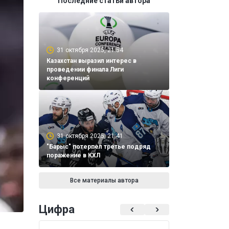
Последние статьи автора
31 октября 2025, 21:54
Казахстан выразил интерес в
проведении финала Лиги
конференций
31 октября 2025, 21:41
"Барыс" потерпел третье подряд
поражение в КХЛ
Все материалы автора
Цифра