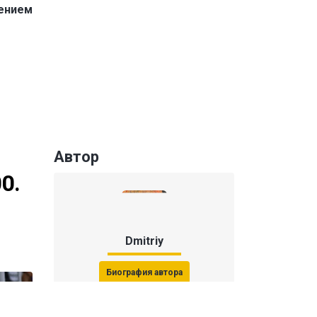
лением
Автор
0.
Dmitriy
Биография автора