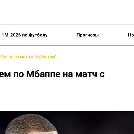
ЧМ-2026 по футболу
Прогнозы
Но
Мбаппе на матч с "Кайратом"
ем по Мбаппе на матч с