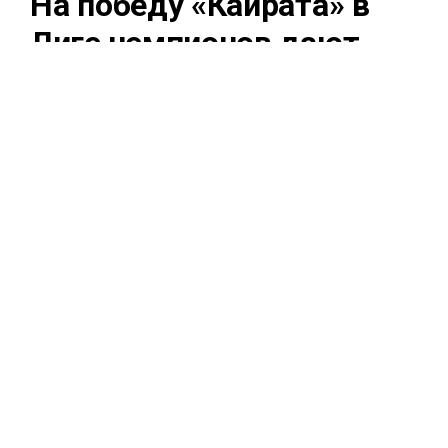
На победу «Кайрата» в
Лиге чемпионов дают
1001.00. А вдруг?
31 июля 2026, 21:37