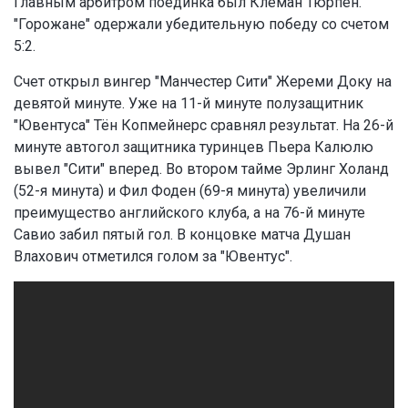
Главным арбитром поединка был Клеман Тюрпен.
"Горожане" одержали убедительную победу со счетом
5:2.
Счет открыл вингер "Манчестер Сити" Жереми Доку на
девятой минуте. Уже на 11-й минуте полузащитник
"Ювентуса" Тён Копмейнерс сравнял результат. На 26-й
минуте автогол защитника туринцев Пьера Калюлю
вывел "Сити" вперед. Во втором тайме Эрлинг Холанд
(52-я минута) и Фил Фоден (69-я минута) увеличили
преимущество английского клуба, а на 76-й минуте
Савио забил пятый гол. В концовке матча Душан
Влахович отметился голом за "Ювентус".