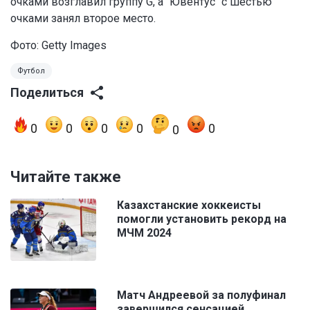
очками возглавил группу G, а "Ювентус" с шестью
очками занял второе место.
Фото: Getty Images
Футбол
Поделиться
0
0
0
0
0
0
Читайте также
Казахстанские хоккеисты
помогли установить рекорд на
МЧМ 2024
Матч Андреевой за полуфинал
завершился сенсацией