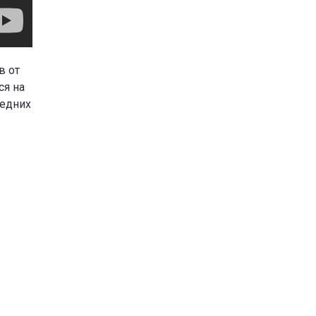
в от
ся на
ледних
з-за