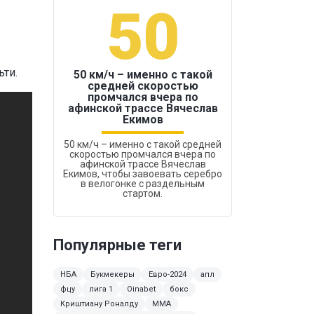
50
1
ьти.
50 км/ч – именно с такой
средней скоростью
промчался вчера по
Бокс был узако
афинской трассе Вячеслав
Екимов
50 км/ч – именно с такой средней
скоростью промчался вчера по
афинской трассе Вячеслав
Екимов, чтобы завоевать серебро
в велогонке с раздельным
стартом.
Популярные теги
НБА
Букмекеры
Евро-2024
апл
фцу
лига 1
Oinabet
бокс
Криштиану Роналду
ММА