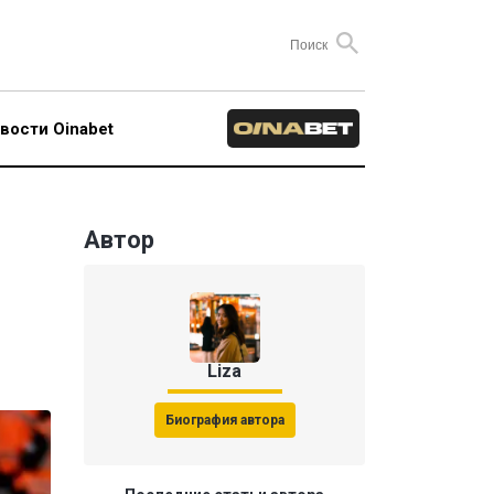
вости Oinabet
Автор
Liza
Биография автора