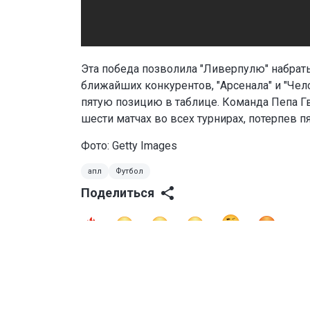
Эта победа позволила "Ливерпулю" набрать
ближайших конкурентов, "Арсенала" и "Челс
пятую позицию в таблице. Команда Пепа Г
шести матчах во всех турнирах, потерпев п
Фото: Getty Images
апл
Футбол
Поделиться
0
0
0
0
0
0
Читайте также
"Челси" одержал раз