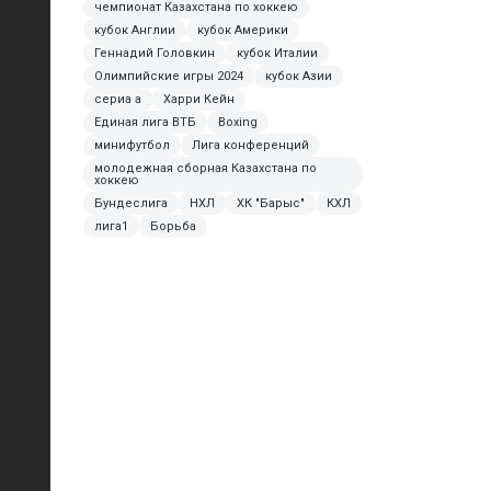
чемпионат Казахстана по хоккею
кубок Англии
кубок Америки
Геннадий Головкин
кубок Италии
Олимпийские игры 2024
кубок Азии
сериа а
Харри Кейн
Единая лига ВТБ
Boxing
минифутбол
Лига конференций
молодежная сборная Казахстана по
хоккею
Бундеслига
НХЛ
ХК "Барыс"
КХЛ
лига1
Борьба