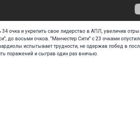
 34 очка и укрепить свое лидерство в АПЛ, увеличив отры
и", до восьми очков. "Манчестер Сити" с 23 очками опустил
вардиолы испытывает трудности, не одержав побед в пос
ять поражений и сыграв один раз вничью.
громную
Лидер "Реала" выбыл и