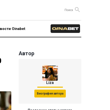
вости Oinabet
Автор
0
Liza
Биография автора