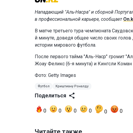
Нападающий "Аль-Насра" и сборной Португа
в профессиональной карьере, сообщает
On.
В матче третьего тура чемпионата Саудовск
й минуте, доведя общее число своих голов
истории мирового футбола.
После первого тайма "Аль-Наср" громит "Ал
Жоау Феликс (6-я минута) и Кингсли Коман (
Фото: Getty Images
Футбол
Криштиану Роналду
Поделиться
0
0
0
0
0
0
Читайте также