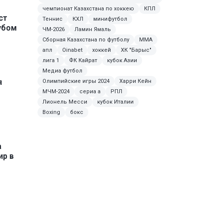
чемпионат Казахстана по хоккею
КПЛ
ст
Теннис
КХЛ
минифутбол
убом
ЧМ-2026
Ламин Ямаль
Сборная Казахстана по футболу
MMA
апл
Oinabet
хоккей
ХК "Барыс"
лига 1
ФК Кайрат
кубок Азии
Медиа футбол
я
Олимпийские игры 2024
Харри Кейн
МЧМ-2024
сериа а
РПЛ
Лионель Месси
кубок Италии
Boxing
бокс
а
ир в