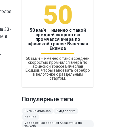
50
1
 голов
а 33-
50 км/ч – именно с такой
средней скоростью
ем в
промчался вчера по
Бокс был узако
афинской трассе Вячеслав
Екимов
ь
50 км/ч – именно с такой средней
скоростью промчался вчера по
афинской трассе Вячеслав
Екимов, чтобы завоевать серебро
в велогонке с раздельным
стартом.
Популярные теги
Лига чемпионов
Бундеслига
Борьба
молодежная сборная Казахстана по
хоккею