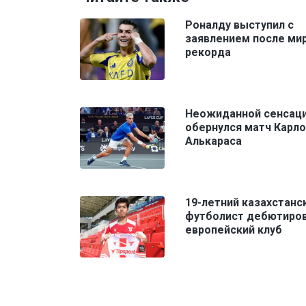
Роналду выступил с
заявлением после ми
рекорда
Неожиданной сенсац
обернулся матч Карл
Алькараса
19-летний казахстанс
футболист дебютиров
европейский клуб