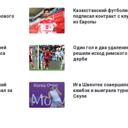
Казахстанский футболи
рового
подписал контракт с кл
из Европы
ией
Один гол и два удалени
оса
решили исход римского
дерби
кий
Ига Швентек совершил
ал за
камбэк и выиграла турн
Сеуле