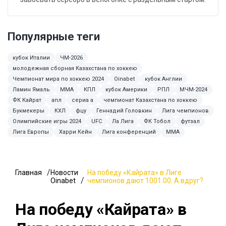
Популярные теги
кубок Италии
ЧМ-2026
молодежная сборная Казахстана по хоккею
Чемпионат мира по хоккею 2024
Oinabet
кубок Англии
Ламин Ямаль
MMA
КПЛ
кубок Америки
РПЛ
МЧМ-2024
ФК Кайрат
апл
сериа а
чемпионат Казахстана по хоккею
Букмекеры
КХЛ
фцу
Геннадий Головкин
Лига чемпионов
Олимпийские игры 2024
UFC
Ла Лига
ФК Тобол
футзал
Лига Европы
Харри Кейн
Лига конференций
ММА
Главная
Новости
На победу «Кайрата» в Лиге
Oinabet
чемпионов дают 1001.00. А вдруг?
На победу «Кайрата» в