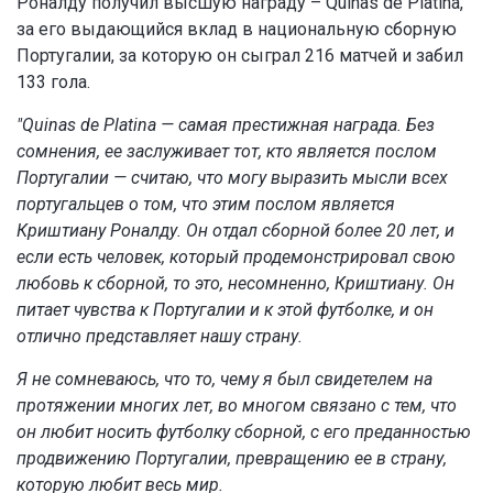
Роналду получил высшую награду – Quinas de Platina,
за его выдающийся вклад в национальную сборную
Португалии, за которую он сыграл 216 матчей и забил
133 гола.
"Quinas de Platina
—
самая престижная награда. Без
сомнения, ее заслуживает тот, кто является послом
Португалии
—
считаю, что могу выразить мысли всех
португальцев о том, что этим послом является
Криштиану Роналду. Он отдал сборной более 20 лет, и
если есть человек, который продемонстрировал свою
любовь к сборной, то это, несомненно, Криштиану. Он
питает чувства к Португалии и к этой футболке, и он
отлично представляет нашу страну.
Я не сомневаюсь, что то, чему я был свидетелем на
протяжении многих лет, во многом связано с тем, что
он любит носить футболку сборной, с его преданностью
продвижению Португалии, превращению ее в страну,
которую любит весь мир.