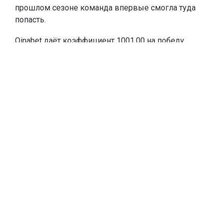
прошлом сезоне команда впервые смогла туда
попасть.
Oinabet
даёт коэффициент 1001.00 на победу
«Кайрата» в Лиге чемпионов и
предлагает новым
игрокам
фрибеты до 20 000 тенге
. Чтобы забрать
эту сумму, каждое из первых двух пополнений
счёта должны быть от 10 000 тенге. Если игрок
пополнится на меньшую сумму, тоже получит
фрибет, равный сумме пополнения.
Тогда «Кайрат» выбил из квалификации
шотландский «Селтик» – один из самых
титулованных клубов Европы и постоянного
участника основного этапа Лиги чемпионов. В
общем этапе алматинцы не одержали ни одной
победы, но показали, что способны на равных
играть даже с такими командами, как «Интер».