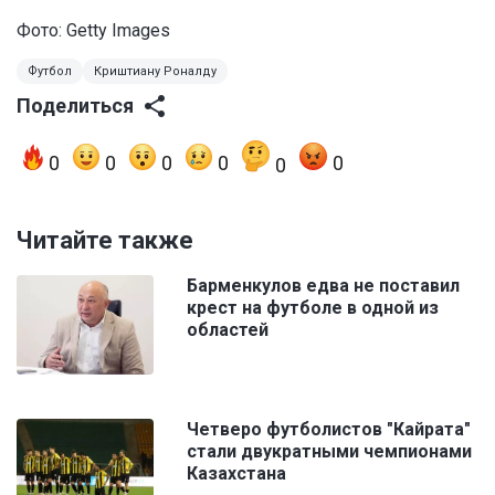
Фото: Getty Images
Футбол
Криштиану Роналду
Поделиться
0
0
0
0
0
0
Читайте также
Барменкулов едва не поставил
крест на футболе в одной из
областей
Четверо футболистов "Кайрата"
стали двукратными чемпионами
Казахстана