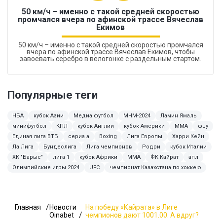
50 км/ч – именно с такой средней скоростью
промчался вчера по афинской трассе Вячеслав
Екимов
50 км/ч – именно с такой средней скоростью промчался
вчера по афинской трассе Вячеслав Екимов, чтобы
завоевать серебро в велогонке с раздельным стартом.
Популярные теги
НБА
кубок Азии
Медиа футбол
МЧМ-2024
Ламин Ямаль
минифутбол
КПЛ
кубок Англии
кубок Америки
ММА
фцу
Единая лига ВТБ
сериа а
Boxing
Лига Европы
Харри Кейн
Ла Лига
Бундеслига
Лига чемпионов
Родри
кубок Италии
ХК "Барыс"
лига 1
кубок Африки
MMA
ФК Кайрат
апл
Олимпийские игры 2024
UFC
чемпионат Казахстана по хоккею
Главная
Новости
На победу «Кайрата» в Лиге
Oinabet
чемпионов дают 1001.00. А вдруг?