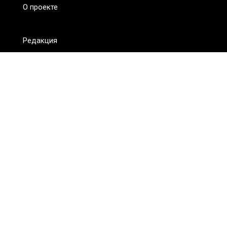
О проекте
Редакция
FAQ
Обратная связь
Для СМИ
Пользовательское соглашение
Для лиц
старше 18 лет