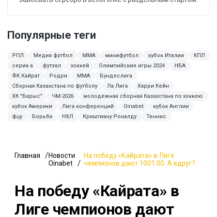
Популярные теги
РПЛ
Медиа футбол
MMA
минифутбол
кубок Италии
КПЛ
сериа а
футзал
хоккей
Олимпийские игры 2024
НБА
ФК Кайрат
Родри
ММА
Бундеслига
Сборная Казахстана по футболу
Ла Лига
Харри Кейн
ХК "Барыс"
ЧМ-2026
молодежная сборная Казахстана по хоккею
кубок Америки
Лига конференций
Oinabet
кубок Англии
фцу
Борьба
НХЛ
Криштиану Роналду
Теннис
Главная
Новости
На победу «Кайрата» в Лиге
Oinabet
чемпионов дают 1001.00. А вдруг?
На победу «Кайрата» в
Лиге чемпионов дают