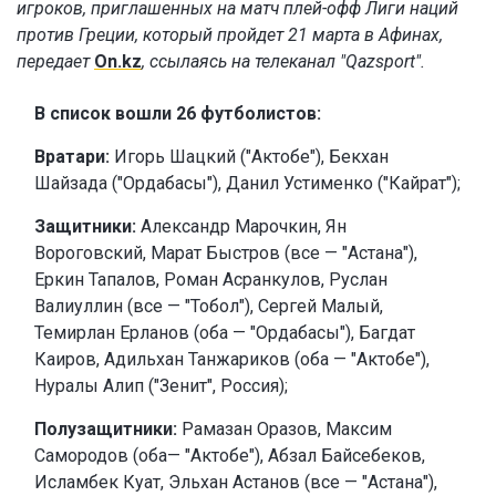
игроков, приглашенных на матч плей-офф Лиги наций
против Греции, который пройдет 21 марта в Афинах,
передает
On.kz
, ссылаясь на телеканал "Qazsport".
В список вошли 26 футболистов:
Вратари:
Игорь Шацкий ("Актобе"), Бекхан
Шайзада ("Ордабасы"), Данил Устименко ("Кайрат");
Защитники:
Александр Марочкин, Ян
Вороговский, Марат Быстров (все — "Астана"),
Еркин Тапалов, Роман Асранкулов, Руслан
Валиуллин (все — "Тобол"), Сергей Малый,
Темирлан Ерланов (оба — "Ордабасы"), Багдат
Каиров, Адильхан Танжариков (оба — "Актобе"),
Нуралы Алип ("Зенит", Россия);
Полузащитники:
Рамазан Оразов, Максим
Самородов (оба— "Актобе"), Абзал Байсебеков,
Исламбек Куат, Эльхан Астанов (все — "Астана"),