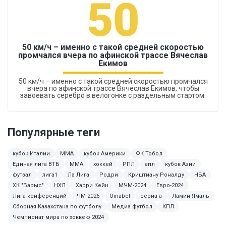
50
50 км/ч – именно с такой средней скоростью
промчался вчера по афинской трассе Вячеслав
Екимов
50 км/ч – именно с такой средней скоростью промчался
вчера по афинской трассе Вячеслав Екимов, чтобы
завоевать серебро в велогонке с раздельным стартом.
Популярные теги
кубок Италии
ММА
кубок Америки
ФК Тобол
Единая лига ВТБ
MMA
хоккей
РПЛ
апл
кубок Азии
футзал
лига1
Ла Лига
Родри
Криштиану Роналду
НБА
ХК "Барыс"
НХЛ
Харри Кейн
МЧМ-2024
Евро-2024
Лига конференций
ЧМ-2026
Oinabet
сериа а
Ламин Ямаль
Сборная Казахстана по футболу
Медиа футбол
КПЛ
Чемпионат мира по хоккею 2024