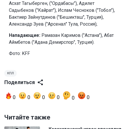
Асхат Тагыберген, ("Ордабасы"), Адилет
Садыбеков ("Кайрат"), Ислам Чесноков ("Тобол"),
Бактиер Зайнутдинов ("Бешикташ", Турция),
Александр Зуев ("Арсенал" Тула, Россия);
Нападающие:
Рамазан Каримов ("Астана"), Абат
Аймбетов ("Адана Демирспор", Турция).
Фото: KFF
КПЛ
Поделиться
0
0
0
0
0
0
Читайте также