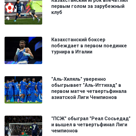
Казахстанский игрок впечатлил
первым голом за зарубежный
клуб
Казахстанский боксер
побеждает в первом поединке
турнира в Италии
"Аль-Хиляль" уверенно
обыгрывает "Аль-Иттихад" в
первом матче четвертьфинала
азиатской Лиги Чемпионов
"ПСЖ" обыграл "Реал Сосьедад"
и вышел в четвертьфинал Лиги
чемпионов