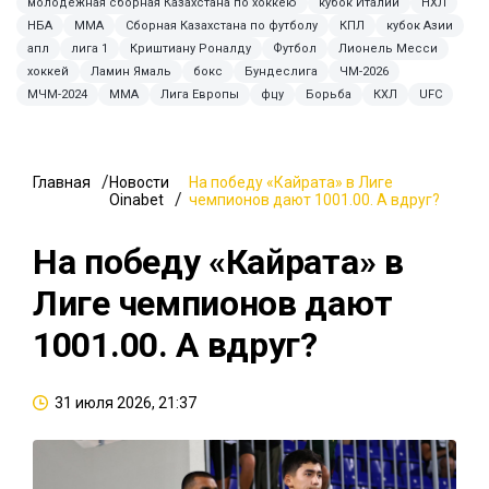
молодежная сборная Казахстана по хоккею
кубок Италии
НХЛ
НБА
ММА
Сборная Казахстана по футболу
КПЛ
кубок Азии
апл
лига 1
Криштиану Роналду
Футбол
Лионель Месси
хоккей
Ламин Ямаль
бокс
Бундеслига
ЧМ-2026
МЧМ-2024
MMA
Лига Европы
фцу
Борьба
КХЛ
UFC
Главная
Новости
На победу «Кайрата» в Лиге
Oinabet
чемпионов дают 1001.00. А вдруг?
На победу «Кайрата» в
Лиге чемпионов дают
1001.00. А вдруг?
31 июля 2026, 21:37