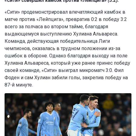
«Сити» совершил камбэк против «Лейпцига» (3:2).
«Сити» продемонстрировал впечатляющий камбэк в
матче против «Лейпцига», превратив 0:2 в победу 3:2
всего за полчаса во втором тайме, благодаря
выдающемуся выступлению Хулиана Альвареса.
Команда, действующая победительница Лиги
чемпионов, оказалась в трудном положении из-за
ошибок в обороне. Однако благодаря выходу на поле
Хулиана Альвареса, который уже ранее принес победу
своей команде, «Сити» выиграл микроматч 3:0. Фил
Фоден и сам Хулиан забили голы, закрепив победу на
87-й минуте.