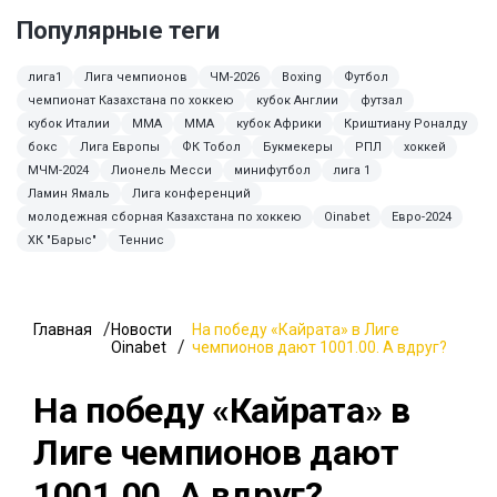
Популярные теги
лига1
Лига чемпионов
ЧМ-2026
Boxing
Футбол
чемпионат Казахстана по хоккею
кубок Англии
футзал
кубок Италии
ММА
MMA
кубок Африки
Криштиану Роналду
бокс
Лига Европы
ФК Тобол
Букмекеры
РПЛ
хоккей
МЧМ-2024
Лионель Месси
минифутбол
лига 1
Ламин Ямаль
Лига конференций
молодежная сборная Казахстана по хоккею
Oinabet
Евро-2024
ХК "Барыс"
Теннис
Главная
Новости
На победу «Кайрата» в Лиге
Oinabet
чемпионов дают 1001.00. А вдруг?
На победу «Кайрата» в
Лиге чемпионов дают
1001.00. А вдруг?