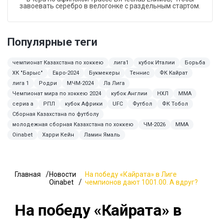
завоевать серебро в велогонке с раздельным стартом.
Популярные теги
чемпионат Казахстана по хоккею
лига1
кубок Италии
Борьба
ХК "Барыс"
Евро-2024
Букмекеры
Теннис
ФК Кайрат
лига 1
Родри
МЧМ-2024
Ла Лига
Чемпионат мира по хоккею 2024
кубок Англии
НХЛ
ММА
сериа а
РПЛ
кубок Африки
UFC
Футбол
ФК Тобол
Сборная Казахстана по футболу
молодежная сборная Казахстана по хоккею
ЧМ-2026
MMA
Oinabet
Харри Кейн
Ламин Ямаль
Главная
Новости
На победу «Кайрата» в Лиге
Oinabet
чемпионов дают 1001.00. А вдруг?
На победу «Кайрата» в