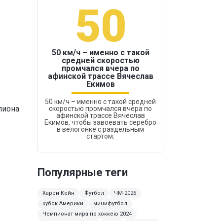
50
1
о
50 км/ч – именно с такой
средней скоростью
промчался вчера по
Бокс был узако
афинской трассе Вячеслав
Екимов
50 км/ч – именно с такой средней
лиона
скоростью промчался вчера по
афинской трассе Вячеслав
Екимов, чтобы завоевать серебро
в велогонке с раздельным
стартом.
Популярные теги
Харри Кейн
Футбол
ЧМ-2026
кубок Америки
минифутбол
Чемпионат мира по хоккею 2024