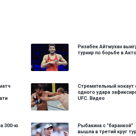
Ризабек Айтмухан выиг
турнир по борьбе в Акт
матч
Стремительный нокаут 
одного удара зафиксир
ати
UFC. Видео
а 300-ю
Рыбакина с "баранкой"
вышла в третий круг ту