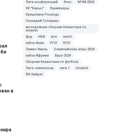
Лига конференций
бокс
МЧМ-2024
ХК "Барыс"
Букмекеры
Криштиану Роналду
Геннадий Головкин
молодежная сборная Казахстана по
хоккею
фцу
НБА
апл
лига1
кубок Азии
РПЛ
КПЛ
рал
Ламин Ямаль
Олимпийские игры 2024
обе
кубок Африки
Евро-2024
Сборная Казахстана по футболу
Лига чемпионов
лига 1
Oinabet
ФК Кайрат
с
ован в
рнира