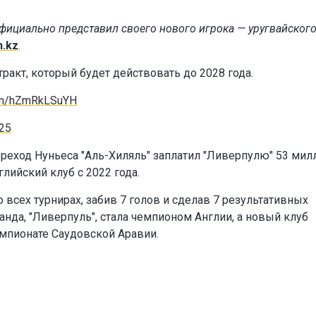
фициально представил своего нового игрока — уругвайског
n.kz
.
ракт, который будет действовать до 2028 года.
com/hZmRkLSuYH
025
переход Нуньеса "Аль-Хиляль" заплатил "Ливерпулю" 53 мил
глийский клуб с 2022 года.
 всех турнирах, забив 7 голов и сделав 7 результативных
анда, "Ливерпуль", стала чемпионом Англии, а новый клуб
мпионате Саудовской Аравии.