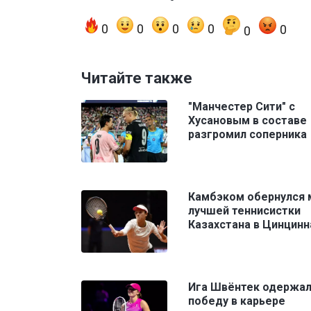
0
0
0
0
0
0
Читайте также
"Манчестер Сити" с
Хусановым в составе
разгромил соперника
Камбэком обернулся 
лучшей теннисистки
Казахстана в Цинцинн
Ига Швёнтек одержал
победу в карьере