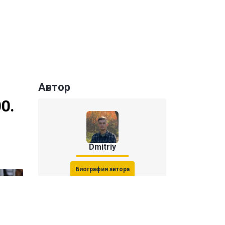
Автор
0.
Dmitriy
Биография автора
Последние статьи автора