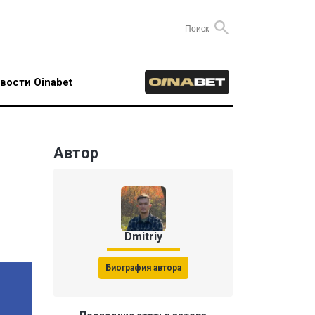
вости Oinabet
Автор
Dmitriy
Биография автора