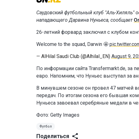
Саудовский футбольный клуб "Аль-Хиляль" о
нападающего Дарвина Нуньеса, сообщает
O
26-летний форвард заключил с клубом конт
Welcome to the squad, Darwin 🤩
pic.twitter.
— AlHilal Saudi Club (@Alhilal_EN)
August 9, 2
По информации сайта Transfermarkt.de, за 
евро. Напомним, что Нуньес выступал за ан
В минувшем сезоне он провел 47 матчей во
передач. По итогам сезона его бывшая ком
Нуньеса завоевал серебряные медали в че
Фото: Getty Images
Футбол
Поделиться