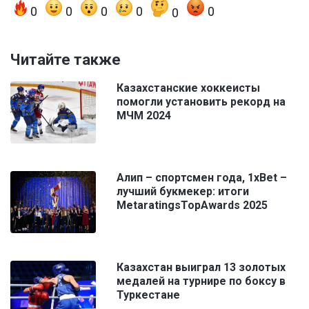
0
0
0
0
0
0
Читайте также
Казахстанские хоккеисты
помогли установить рекорд на
МЧМ 2024
Алип – спортсмен года, 1xBet –
лучший букмекер: итоги
MetaratingsTopAwards 2025
Казахстан выиграл 13 золотых
медалей на турнире по боксу в
Туркестане