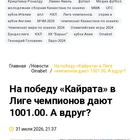
Криштиану Роналду
Ламин Ямаль
футзал
Медиа футбол
молодежная сборная Казахстана по хоккею
ММА
UFC
кубок Италии
апл
НХЛ
Лига чемпионов
сериа а
кубок Англии
МЧМ-2024
чемпионат Казахстана по хоккею
Чемпионат мира по хоккею 2024
Олимпийские игры 2024
Бундеслига
КХЛ
ХК "Барыс"
кубок Азии
Oinabet
Геннадий Головкин
Евро-2024
Главная
Новости
На победу «Кайрата» в Лиге
Oinabet
чемпионов дают 1001.00. А вдруг?
На победу «Кайрата» в
Лиге чемпионов дают
1001.00. А вдруг?
31 июля 2026, 21:37