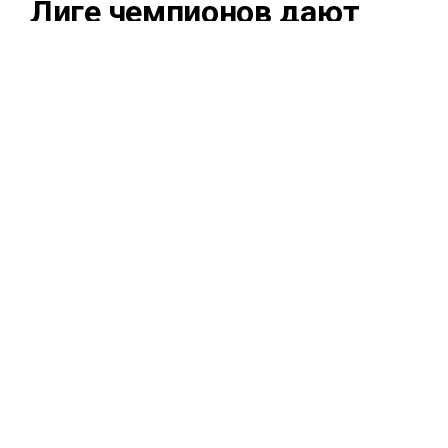
Лиге чемпионов дают
1001.00. А вдруг?
31 июля 2026, 21:37
Казахстанский «Кайрат» продолжает бороться за
выход в основной этап Лиги чемпионов. В