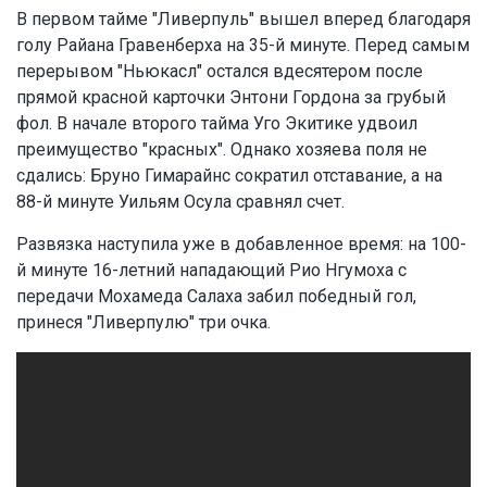
В первом тайме "Ливерпуль" вышел вперед благодаря
голу Райана Гравенберха на 35-й минуте. Перед самым
перерывом "Ньюкасл" остался вдесятером после
прямой красной карточки Энтони Гордона за грубый
фол. В начале второго тайма Уго Экитике удвоил
преимущество "красных". Однако хозяева поля не
сдались: Бруно Гимарайнс сократил отставание, а на
88-й минуте Уильям Осула сравнял счет.
Развязка наступила уже в добавленное время: на 100-
й минуте 16-летний нападающий Рио Нгумоха с
передачи Мохамеда Салаха забил победный гол,
принеся "Ливерпулю" три очка.