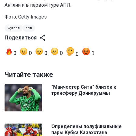
Англии и в первом туре АПЛ.
Фото: Getty Images
Футбол
апл
Поделиться
0
0
0
0
0
0
Читайте также
"Манчестер Сити" близок к
трансферу Доннаруммы
Определены полуфинальные
пары Кубка Казахстана