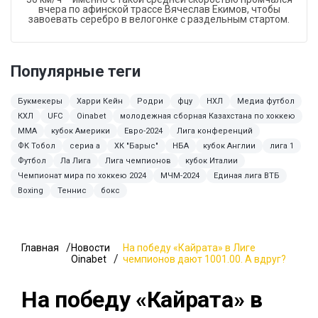
вчера по афинской трассе Вячеслав Екимов, чтобы
завоевать серебро в велогонке с раздельным стартом.
Популярные теги
Букмекеры
Харри Кейн
Родри
фцу
НХЛ
Медиа футбол
КХЛ
UFC
Oinabet
молодежная сборная Казахстана по хоккею
MMA
кубок Америки
Евро-2024
Лига конференций
ФК Тобол
сериа а
ХК "Барыс"
НБА
кубок Англии
лига 1
Футбол
Ла Лига
Лига чемпионов
кубок Италии
Чемпионат мира по хоккею 2024
МЧМ-2024
Единая лига ВТБ
Boxing
Теннис
бокс
Главная
Новости
На победу «Кайрата» в Лиге
Oinabet
чемпионов дают 1001.00. А вдруг?
На победу «Кайрата» в