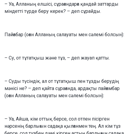
– Уа, Алланың елшісі, сұрағандарға қандай заттарды
міндетті түрде беру керек? – деп сұрайды.
Пайғабар (оған Алланың салауаты мен сәлемі болсын):
– Су, от тұтатқыш және тұз, – деп жауап қатты.
– Суды түсіндік, ал от тұтатқыш пен тұзды берудің
мәнісі не? – деп қайта сұрағанда, ардақты пайғамбар
(оған Алланың салауаты мен сәлемі болсын):
– Уа, Айша, кім оттық берсе, сол отпен пісірген
нәрсенің барлығын садақа қылғанмен тең. Ал кім тұз
берсе, сол тұзбен дәмі кірген астың барлығын садақа