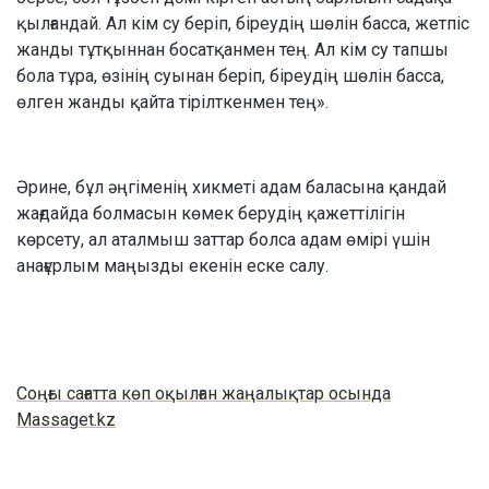
қылғандай. Ал кім су беріп, біреудің шөлін басса, жетпіс
жанды тұтқыннан босатқанмен тең. Ал кім су тапшы
бола тұра, өзінің суынан беріп, біреудің шөлін басса,
өлген жанды қайта тірілткенмен тең».
Әрине, бұл әңгіменің хикметі адам баласына қандай
жағдайда болмасын көмек берудің қажеттілігін
көрсету, ал аталмыш заттар болса адам өмірі үшін
анағұрлым маңызды екенін еске салу.
Соңғы сағатта көп оқылған жаңалықтар осында
Massaget.kz