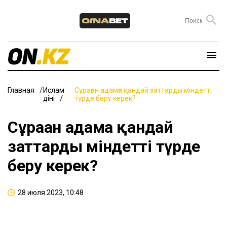
Главная
Ислам
Сұраған адамға қандай заттарды міндетті
діні
түрде беру керек?
Сұраған адамға қандай
заттарды міндетті түрде
беру керек?
28 июля 2023, 10:48