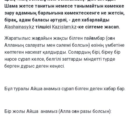
Шама жетсе танитын немесе танымайтын көмекке
зәру адамның барлығына көмектескенге не жетсін,
бірақ, адам баласы әртүрлі, - деп хабарлайды
Alashainasy.kz
тілшісі
Kazislam.kz
-ке сілтеме жасап.
Жаратылыс жағдайын жақсы білген пайғамбар (оған
Алланың салауаты мен сәлемі болсын) өзінің үмбетіне
көптеген насихат қалдырды. Солардың бірі, біреу бір
нәрсе сұрап келсе, белгілі заттарды міндетті түрде
берген дұрыс деген кеңесі.
Бұл туралы Айша анамыз сұрап білген деген хабар бар.
Бір жолы Айша анамыз (Алла оған разы болсын):