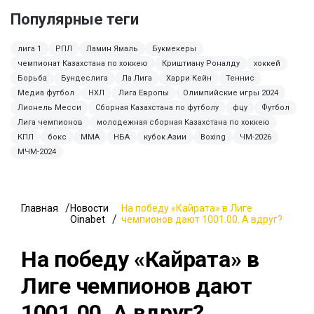
Популярные теги
лига 1
РПЛ
Ламин Ямаль
Букмекеры
чемпионат Казахстана по хоккею
Криштиану Роналду
хоккей
Борьба
Бундеслига
Ла Лига
Харри Кейн
Теннис
Медиа футбол
НХЛ
Лига Европы
Олимпийские игры 2024
Лионель Месси
Сборная Казахстана по футболу
фцу
Футбол
Лига чемпионов
молодежная сборная Казахстана по хоккею
КПЛ
бокс
MMA
НБА
кубок Азии
Boxing
ЧМ-2026
МЧМ-2024
Главная
Новости
На победу «Кайрата» в Лиге
Oinabet
чемпионов дают 1001.00. А вдруг?
На победу «Кайрата» в
Лиге чемпионов дают
1001.00. А вдруг?