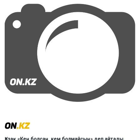
Қазақ «Кең болсаң, кем болмайсың» деп айтады.