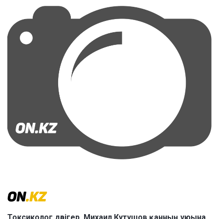
Токсиколог дәрігер Михаил Кутушов қанның ұюына