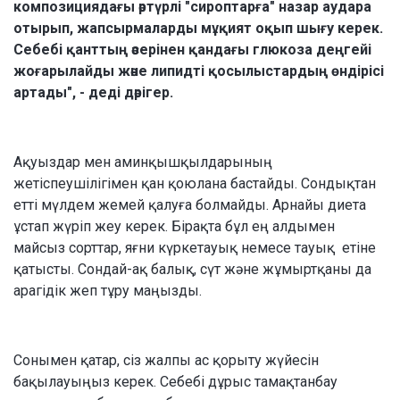
композициядағы әртүрлі "сироптарға" назар аудара
отырып, жапсырмаларды мұқият оқып шығу керек.
Себебі қанттың әсерінен қандағы глюкоза деңгейі
жоғарылайды және липидті қосылыстардың өндірісі
артады", - деді дәрігер.
Ақуыздар мен аминқышқылдарының
жетіспеушілігімен қан қоюлана бастайды. Сондықтан
етті мүлдем жемей қалуға болмайды. Арнайы диета
ұстап жүріп жеу керек. Бірақта бұл ең алдымен
майсыз сорттар, яғни күркетауық немесе тауық етіне
қатысты. Сондай-ақ балық, сүт және жұмыртқаны да
арагідік жеп тұру маңызды.
Сонымен қатар, сіз жалпы ас қорыту жүйесін
бақылауыңыз керек. Себебі дұрыс тамақтанбау