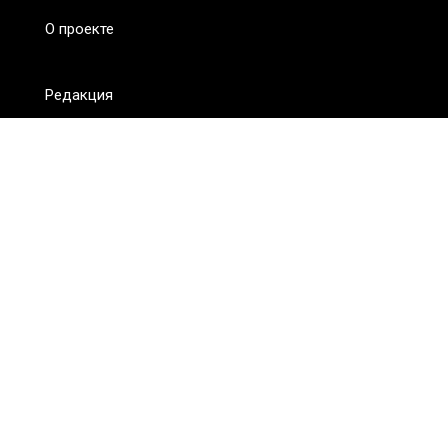
О проекте
Редакция
FAQ
Обратная связь
Для СМИ
Пользовательское соглашение