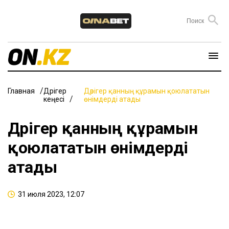
Главная
Дәрігер
Дәрігер қанның құрамын қоюлататын
кеңесі
өнімдерді атады
Дәрігер қанның құрамын
қоюлататын өнімдерді
атады
31 июля 2023, 12:07