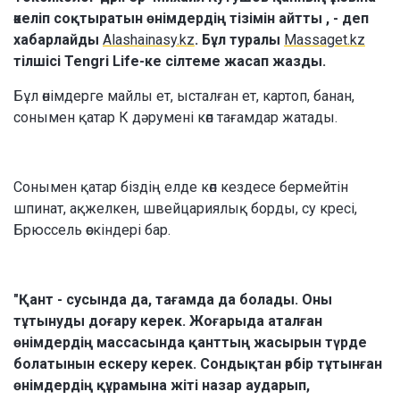
әкеліп соқтыратын өнімдердің тізімін айтты , - деп
хабарлайды
Alashainasy.kz
. Бұл туралы
Massaget.kz
тілшісі Tengri Life-ке сілтеме жасап жазды.
Бұл өнімдерге майлы ет, ысталған ет, картоп, банан,
сонымен қатар К дәрумені көп тағамдар жатады.
Сонымен қатар біздің елде көп кездесе бермейтін
шпинат, ақжелкен, швейцариялық борды, су кресі,
Брюссель өскіндері бар.
"Қант - сусында да, тағамда да болады. Оны
тұтынуды доғару керек. Жоғарыда аталған
өнімдердің массасында қанттың жасырын түрде
болатынын ескеру керек. Сондықтан әрбір тұтынған
өнімдердің құрамына жіті назар аударып,