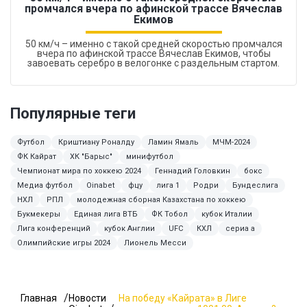
промчался вчера по афинской трассе Вячеслав
Екимов
50 км/ч – именно с такой средней скоростью промчался
вчера по афинской трассе Вячеслав Екимов, чтобы
завоевать серебро в велогонке с раздельным стартом.
Популярные теги
Футбол
Криштиану Роналду
Ламин Ямаль
МЧМ-2024
ФК Кайрат
ХК "Барыс"
минифутбол
Чемпионат мира по хоккею 2024
Геннадий Головкин
бокс
Медиа футбол
Oinabet
фцу
лига 1
Родри
Бундеслига
НХЛ
РПЛ
молодежная сборная Казахстана по хоккею
Букмекеры
Единая лига ВТБ
ФК Тобол
кубок Италии
Лига конференций
кубок Англии
UFC
КХЛ
сериа а
Олимпийские игры 2024
Лионель Месси
Главная
Новости
На победу «Кайрата» в Лиге