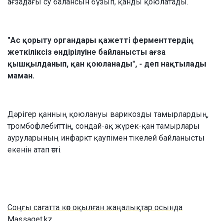
ағзадағы су балансын бұзып, қанды қоюлатады.
"Ас қорыту органдары қажетті ферменттердің
жеткіліксіз өндірілуіне байланысты ағза
қышқылданып, қан қоюланады", - деп нақтылады
маман.
Дәрігер қанның қоюлануы варикозды тамырлардың,
тромбофлебиттің, сондай-ақ жүрек-қан тамырлары
ауруларының инфаркт қаупімен тікелей байланысты
екенін атап өтті.
Соңғы сағатта көп оқылған жаңалықтар осында
Massaget.kz