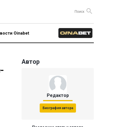
вости Oinabet
Автор
-
Редактор
Биография автора