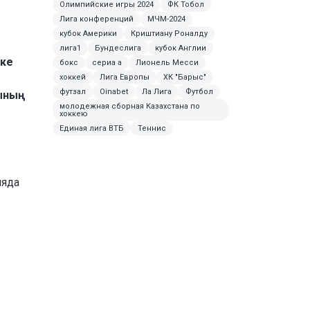
Олимпийские игры 2024
ФК Тобол
Лига конференций
МЧМ-2024
кубок Америки
Криштиану Роналду
лига1
Бундеслига
кубок Англии
кке
бокс
сериа а
Лионель Месси
хоккей
Лига Европы
ХК "Барыс"
футзал
Oinabet
Ла Лига
Футбол
ының
молодежная сборная Казахстана по
хоккею
Единая лига ВТБ
Теннис
ияда