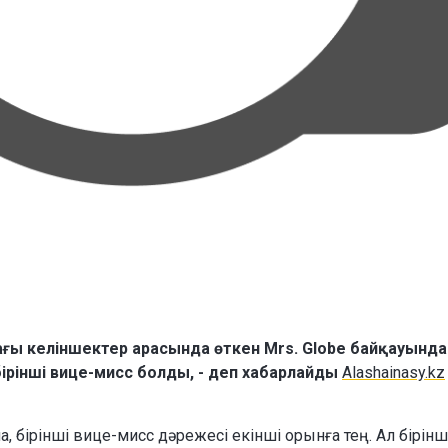
ы келіншектер арасында өткен Mrs. Globe байқауында
ірінші вице-мисс болды, - деп хабарлайды
Alashainasy.kz
ірінші вице-мисс дәрежесі екінші орынға тең. Ал бірінш