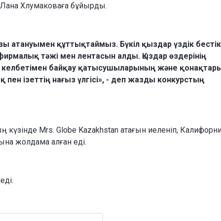
ы Лана Хлумаковаға бұйырды.
зы атануымен құттықтаймыз. Бүкіл қыздар үздік бесті
 фирмалық тәжі мен лентасын алды. Қыздар өздерінің
ы келбетімен байқау қатысушыларының және қонақтар
қ пен ізеттің нағыз үлгісі», - деп жазды конкурстың
 күзінде Mrs. Globe Kazakhstan атағын иеленіп, Калифорн
ына жолдама алған еді.
еді.