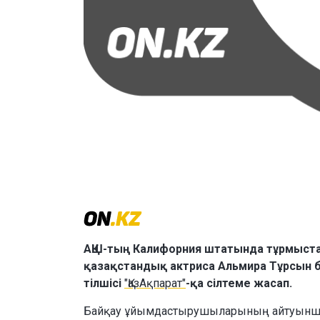
АҚШ-тың Калифорния штатында тұрмыстағ
қазақстандық актриса Альмира Тұрсын б
тілшісі
"ҚазАқпарат"
-қа сілтеме жасап.
Байқау ұйымдастырушыларының айтуынша, б