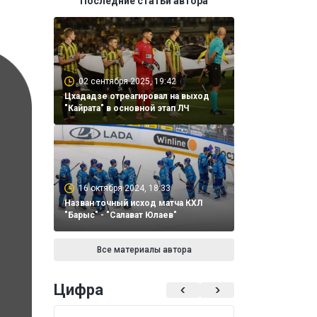
Последние статьи автора
02 сентября 2025, 19:42
Цхададзе отреагировал на выход
"Кайрата" в основной этап ЛЧ
16 октября 2024, 18:33
Назван точный исход матча КХЛ
"Барыс" - "Салават Юлаев"
Все материалы автора
Цифра