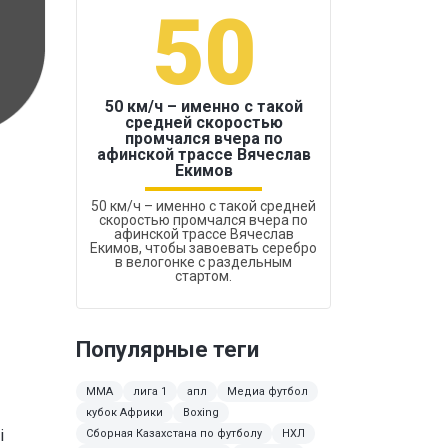
50
1
50 км/ч – именно с такой
средней скоростью
промчался вчера по
Бокс был узако
афинской трассе Вячеслав
Екимов
50 км/ч – именно с такой средней
скоростью промчался вчера по
афинской трассе Вячеслав
Екимов, чтобы завоевать серебро
в велогонке с раздельным
стартом.
Популярные теги
ММА
лига 1
апл
Медиа футбол
кубок Африки
Boxing
і
Сборная Казахстана по футболу
НХЛ