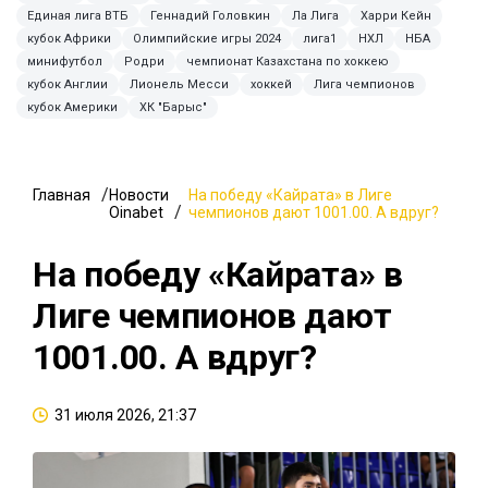
Единая лига ВТБ
Геннадий Головкин
Ла Лига
Харри Кейн
кубок Африки
Олимпийские игры 2024
лига1
НХЛ
НБА
минифутбол
Родри
чемпионат Казахстана по хоккею
кубок Англии
Лионель Месси
хоккей
Лига чемпионов
кубок Америки
ХК "Барыс"
Главная
Новости
На победу «Кайрата» в Лиге
Oinabet
чемпионов дают 1001.00. А вдруг?
На победу «Кайрата» в
Лиге чемпионов дают
1001.00. А вдруг?
31 июля 2026, 21:37