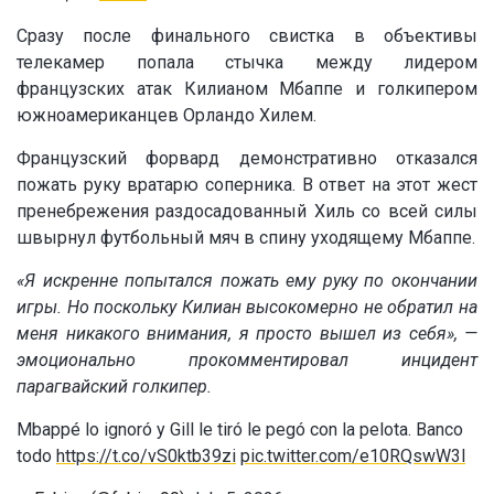
Сразу после финального свистка в объективы
телекамер попала стычка между лидером
французских атак Килианом Мбаппе и голкипером
южноамериканцев Орландо Хилем.
Французский форвард демонстративно отказался
пожать руку вратарю соперника. В ответ на этот жест
пренебрежения раздосадованный Хиль со всей силы
швырнул футбольный мяч в спину уходящему Мбаппе.
«Я искренне попытался пожать ему руку по окончании
игры. Но поскольку Килиан высокомерно не обратил на
меня никакого внимания, я просто вышел из себя», —
эмоционально прокомментировал инцидент
парагвайский голкипер.
Mbappé lo ignoró y Gill le tiró le pegó con la pelota. Banco
todo
https://t.co/vS0ktb39zi
pic.twitter.com/e10RQswW3l