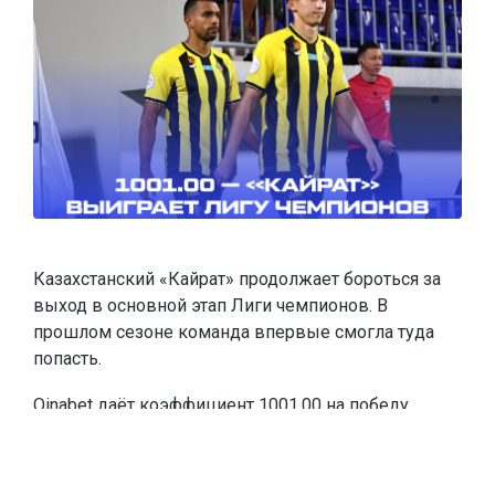
Казахстанский «Кайрат» продолжает бороться за
выход в основной этап Лиги чемпионов. В
прошлом сезоне команда впервые смогла туда
попасть.
Oinabet
даёт коэффициент 1001.00 на победу
«Кайрата» в Лиге чемпионов и
предлагает новым
игрокам
фрибеты до 20 000 тенге
. Чтобы забрать
эту сумму, каждое из первых двух пополнений