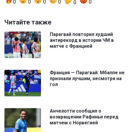
0
0
0
0
0
0
Читайте также
Парагвай повторил худший
антирекорд в истории ЧМ в
матче с Францией
Франция — Парагвай: Мбаппе не
признали лучшим, несмотря на
гол
Анчелотти сообщил о
возвращении Рафиньи перед
матчем с Норвегией