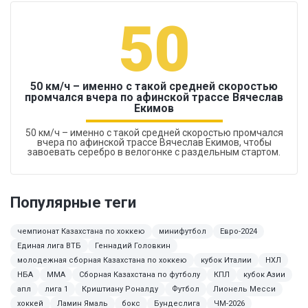
50
50 км/ч – именно с такой средней скоростью
промчался вчера по афинской трассе Вячеслав
Екимов
50 км/ч – именно с такой средней скоростью промчался
вчера по афинской трассе Вячеслав Екимов, чтобы
завоевать серебро в велогонке с раздельным стартом.
Популярные теги
чемпионат Казахстана по хоккею
минифутбол
Евро-2024
Единая лига ВТБ
Геннадий Головкин
молодежная сборная Казахстана по хоккею
кубок Италии
НХЛ
НБА
ММА
Сборная Казахстана по футболу
КПЛ
кубок Азии
апл
лига 1
Криштиану Роналду
Футбол
Лионель Месси
хоккей
Ламин Ямаль
бокс
Бундеслига
ЧМ-2026