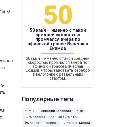
50
1
Елены
50 км/ч – именно с такой
средней скоростью
промчался вчера по
Бокс был узако
афинской трассе Вячеслав
Екимов
50 км/ч – именно с такой средней
сезона
скоростью промчался вчера по
афинской трассе Вячеслав
е в
Екимов, чтобы завоевать серебро
в велогонке с раздельным
стартом.
5-
ать
Популярные теги
ем
лига 1
Геннадий Головкин
КПЛ
е,
Лига Европы
Единая лига ВТБ
ФК Кайрат
сериа а
Лионель Месси