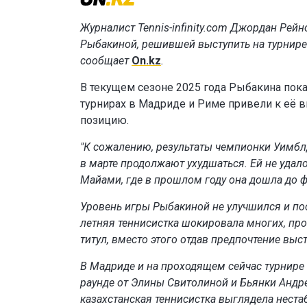
Журналист Tennis-infinity.com Джордан Рей
Рыбакиной, решившей выступить на турнире 
сообщает
On.kz
.
В текущем сезоне 2025 года Рыбакина пок
турнирах в Мадриде и Риме привели к её вы
позицию.
"К сожалению, результаты чемпионки Уимбл
в марте продолжают ухудшаться. Ей не удало
Майами, где в прошлом году она дошла до ф
Уровень игры Рыбакиной не улучшился и посл
летняя теннисистка шокировала многих, про
титул, вместо этого отдав предпочтение вы
В Мадриде и на проходящем сейчас турнире 
раунде от Элины Свитолиной и Бьянки Андре
казахстанская теннисистка выглядела неста