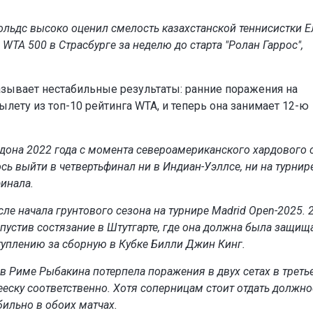
нольдс высоко оценил смелость казахстанской теннисистки 
WTA 500 в Страсбурге за неделю до старта "Ролан Гаррос",
азывает нестабильные результаты: ранние поражения на
лету из топ-10 рейтинга WTA, и теперь она занимает 12-ю
дона 2022 года с момента североамериканского хардового 
сь выйти в четвертьфинал ни в Индиан-Уэллсе, ни на турнир
инала.
е начала грунтового сезона на турнире Madrid Open-2025. 2
пустив состязание в Штутгарте, где она должна была защищ
ступлению за сборную в Кубке Билли Джин Кинг.
в Риме Рыбакина потерпела поражения в двух сетах в треть
еску соответственно. Хотя соперницам стоит отдать должно
бильно в обоих матчах.