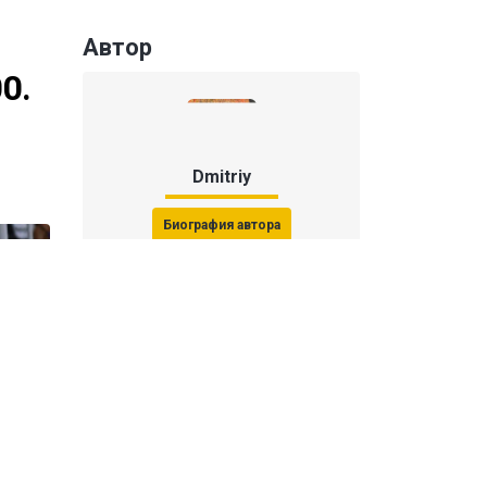
Автор
0.
Dmitriy
Биография автора
Последние статьи автора
31 июля 2026, 15:51
Последствия финала ЧМ-2026:
ФИФА начала расследование против
звезд