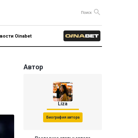
вости Oinabet
Автор
Liza
Биография автора