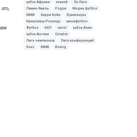
кубок Африки
хоккей
Ла Лига
это,
Ламин Ямаль
Родри
Медиа футбол
MMA
Харри Кейн
Букмекеры
Криштиану Роналду
минифутбол
авм
Футбол
КХЛ
лига1
кубок Азии
кубок Англии
Oinabet
Лига чемпионов
Лига конференций
бокс
ММА
Boxing