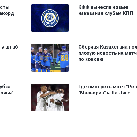
исты
КФФ вынесла новые
рекорд
наказания клубам КПЛ
 в штаб
Сборная Казахстана по
плохую новость на мат
по хоккею
убка
Где смотреть матч "Реа
лонья"
"Мальорка" в Ла Лиге