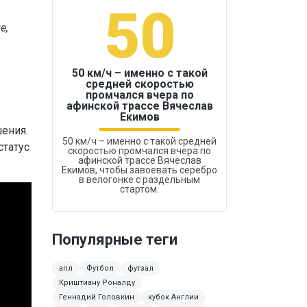
50
1
е,
50 км/ч – именно с такой
средней скоростью
промчался вчера по
Бокс был узако
афинской трассе Вячеслав
Екимов
ения.
50 км/ч – именно с такой средней
статус
скоростью промчался вчера по
афинской трассе Вячеслав
Екимов, чтобы завоевать серебро
в велогонке с раздельным
стартом.
Популярные теги
апл
Футбол
футзал
Криштиану Роналду
Геннадий Головкин
кубок Англии