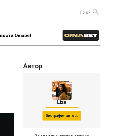
вости Oinabet
Автор
Liza
Биография автора