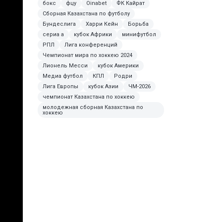
бокс
фцу
Oinabet
ФК Кайрат
Сборная Казахстана по футболу
Бундеслига
Харри Кейн
Борьба
сериа а
кубок Африки
минифутбол
РПЛ
Лига конференций
Чемпионат мира по хоккею 2024
Лионель Месси
кубок Америки
Медиа футбол
КПЛ
Родри
Лига Европы
кубок Азии
ЧМ-2026
чемпионат Казахстана по хоккею
молодежная сборная Казахстана по
хоккею