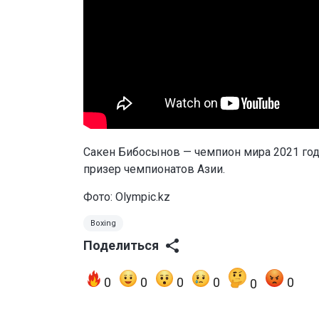
Сакен Бибосынов — чемпион мира 2021 год
призер чемпионатов Азии.
Фото: Olympic.kz
Boxing
Поделиться
0
0
0
0
0
0